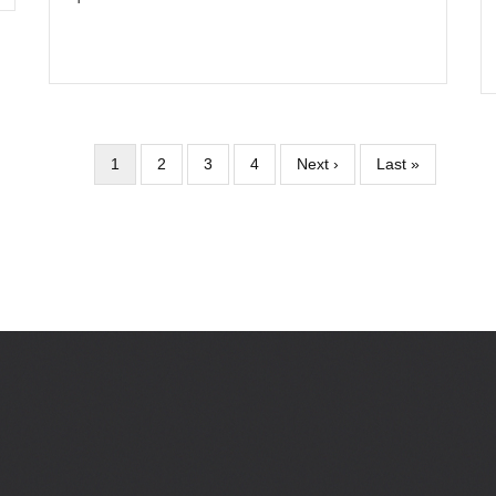
Página
1
Página
2
Página
3
Página
4
Siguiente
Next ›
Última
Last »
actual
página
página