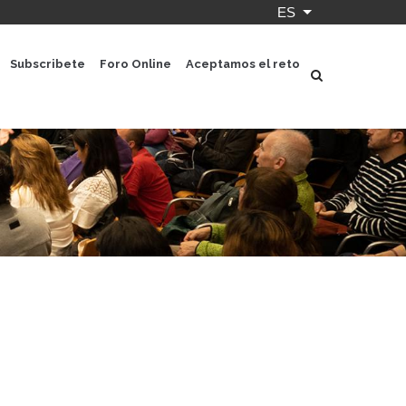
ES
Lista adicional 
Subscribete
Foro Online
Aceptamos el reto