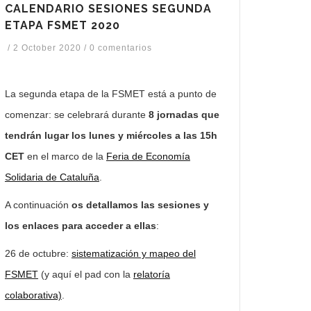
CALENDARIO SESIONES SEGUNDA
ETAPA FSMET 2020
/
2 October 2020
/
0 comentarios
La segunda etapa de la FSMET está a punto de
comenzar: se celebrará durante
8 jornadas que
tendrán lugar los lunes y miércoles a las 15h
CET
en el marco de la
Feria de Economía
Solidaria de Cataluña
.
A continuación
os detallamos las sesiones y
los enlaces para acceder a ellas
:
26 de octubre:
sistematización y mapeo del
FSMET
(y aquí el pad con la
relatoría
colaborativa)
.