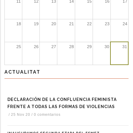
11
12
13
14
15
16
17
dicional de acciones
18
19
20
21
22
23
24
25
26
27
28
29
30
31
ACTUALITAT
DECLARACIÓN DE LA CONFLUENCIA FEMINISTA
FRENTE A TODAS LAS FORMAS DE VIOLENCIAS
/
25 Nov 20
/
0 comentarios