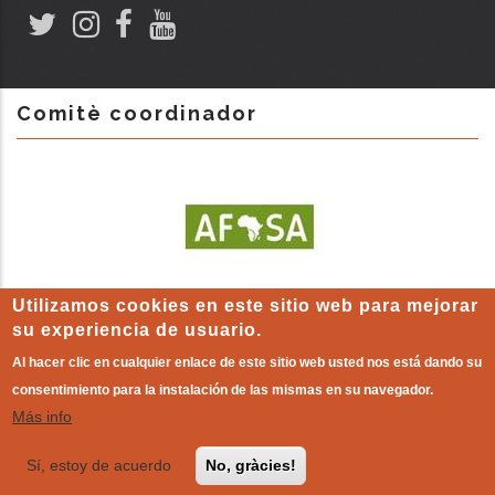
Comitè coordinador
Utilizamos cookies en este sitio web para mejorar
su experiencia de usuario.
Al hacer clic en cualquier enlace de este sitio web usted nos está dando su
consentimiento para la instalación de las mismas en su navegador.
Más info
AVISO LEGAL
-
Política de cookies
|
El otro
mundo que
ya existe
!
Sí, estoy de acuerdo
No, gràcies!