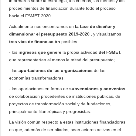
informaros sobre la estrategia, los criterios, las fuentes y los
procedimientos de financiación durante todo el proceso
dicional de acciones
hacia el FSMET 2020.
Actualmente nos encontramos en
la fase de diseñar y
dimensionar el presupuesto 2019-2020
, y visualizamos
tres vías de financiación
posibles:
- los
ingresos que genere
la propia actividad
del FSMET,
que representarían al menos la mitad del presupuesto;
- las
aportaciones de las organizaciones
de las
economías transformadoras;
- las aportaciones en forma de
subvenciones y convenios
de colaboración procedentes de instituciones públicas, de
proyectos de transformación social y de fundaciones,
principalmente filantrópicas y progresistas.
La visión común respecto a estas instituciones financiadoras
es que, además de ser aliadas, sean actores activos en el