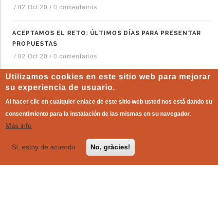
/
02 Oct 20
/
0 comentarios
ACEPTAMOS EL RETO: ÚLTIMOS DÍAS PARA PRESENTAR
PROPUESTAS
/
02 Oct 20
/
0 comentarios
Utilizamos cookies en este sitio web para mejorar
CONFLUENCIA FEMINISTA LANZA SU 2º DIÁLOGO DEL
su experiencia de usuario.
CICLO: "DIÁLOGOS VIRTUALES EN CUARENTENA"
Al hacer clic en cualquier enlace de este sitio web usted nos está dando su
/
21 Jun 20
/
0 comentarios
consentimiento para la instalación de las mismas en su navegador.
Más info
Sí, estoy de acuerdo
No, gràcies!
Siguenos en redes