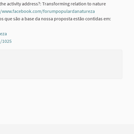
he activity address?: Transforming relation to nature
://www.facebook.com/forumpopulardanatureza
(External link)
os que são a base da nossa proposta estão contidas em:
reza
(External link)
s/1025
(External link)
(External li