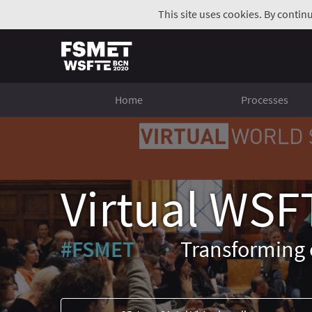
This site uses cookies. By contin
Home
Processes
Virtual WSF
#FSMET
Transforming 
(External link)