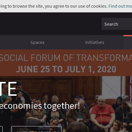
uing to browse the site, you agree to our use of cookies.
Find out mo
Search
Spaces
Initiatives
TE
economies together!