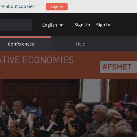
re about cookies
.
I agree
(External link)
Sign Up
Sign In
English
Conferences
Help