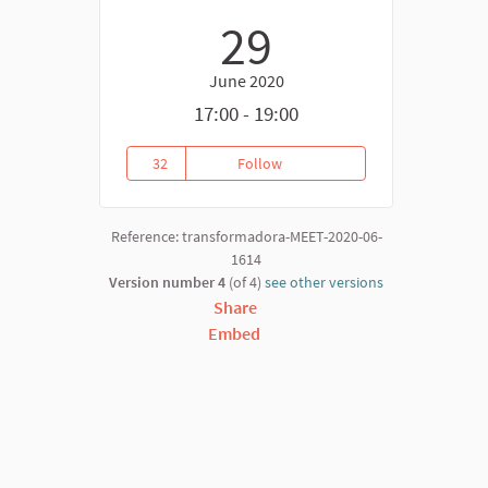
29
June 2020
17:00 - 19:00
32
Follow
FÓRUM POPULAR DA NATUREZA:
32 followers
Reference: transformadora-MEET-2020-06-
1614
Version number 4
(of 4)
see other versions
Share
Embed