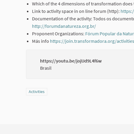
Which of the 4 dimensions of transformation does t
Link to activity space in on line forum (http):
https
Documentation of the activity: Todos os document
http://forumdanatureza.org.br/
(External link)
Proponent Organizations:
Fórum Popular da Natu
Más info
https://join.transformadora.org/activitie
https://youtu.be/jojUd9L4f6w
Brasil
Filter results for category: Activities
Activities