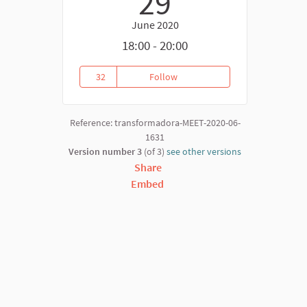
29
June 2020
18:00 - 20:00
32
Follow
Consumo consciente para tiempo
32 followers
Reference: transformadora-MEET-2020-06-
1631
Version number 3
(of 3)
see other versions
Share
Embed