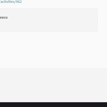
activities/962
(External link)
exco
(External li