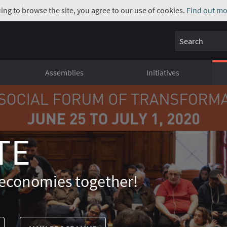
uing to browse the site, you agree to our use of cookies.
Find out mo
Search
Assemblies
Initiatives
TE
economies together!