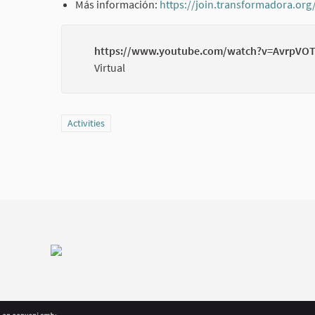
Más información:
https://join.transformadora.org/
https://www.youtube.com/watch?v=AvrpVOT
Virtual
Filter results for category: Activities
Activities