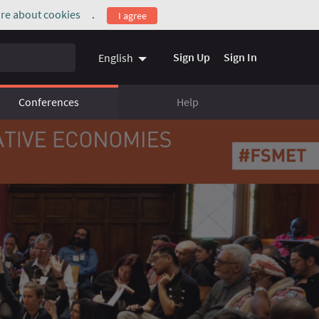
re about cookies
.
I agree
(External link)
Sign Up
Sign In
English
Conferences
Help