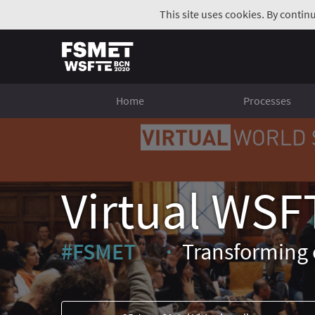
This site uses cookies. By contin
Home
Processes
Virtual WSF
#FSMET
Transforming 
(External link)