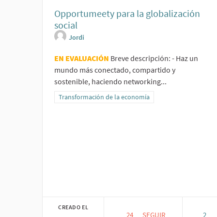
Opportumeety para la globalización
social
Jordi
EN EVALUACIÓN
Breve descripción: - Haz un
mundo más conectado, compartido y
sostenible, haciendo networking...
Resultados al filtrar por la categoría: Transformación 
Transformación de la economía
CREADO EL
24
24 SEGUIDORAS
SEGUIR
2