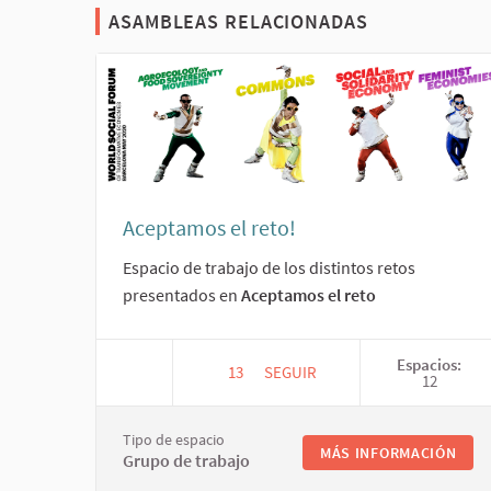
ASAMBLEAS RELACIONADAS
Aceptamos el reto!
Espacio de trabajo de los distintos retos
presentados en
Aceptamos el reto
Espacios:
13
13 SEGUIDORAS
SEGUIR
12
ACEPTAMOS EL RETO!
Tipo de espacio
MÁS INFORMACIÓN
Grupo de trabajo