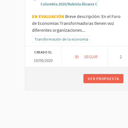
Colombia 2020/Rubiela Álvarez C
EN EVALUACIÓN
Breve descripción: En el Foro
de Economías Transformadoras tienen voz
diferentes organizaciones...
Resultados al filtrar por la categoría: Transformación 
Transformación de la economía
CREADO EL
30
30 SEGUIDORAS
SEGUIR
2
19/09/2020
VER PROPUESTA
DIA