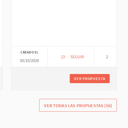
de la economía
CREADO EL
23
23 SEGUIDORAS
SEGUIR
2
05/10/2020
LES MERCEDES, MENSAJERIA ÉT
LOGO DE SABERES Y EXPERIENCIAS DE ECONOMÍAS TRANSFORMADOR
VER PROPUESTA
LES MERCED
VER TODAS LAS PROPUESTAS (56)