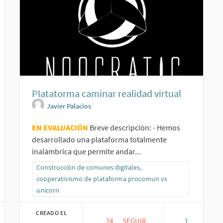
Platatorma caminar realidad virtual
de la economía
Javier Palacios
EN EVALUACIÓN
Breve descripción: - Hemos
desarrollado una plataforma totalmente
inalámbrica que permite andar...
Resultados al filtrar por la categoría: Construcción de comun
Construcción de comunes digitales,
cooperativismo de plataforma procomun vs
unicorn
CREADO EL
24
24 SEGUIDORAS
SEGUIR
1