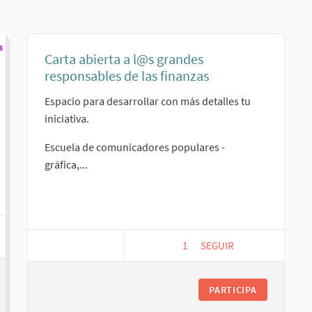
Carta abierta a l@s grandes
responsables de las finanzas
Espacio para desarrollar con más detalles tu
iniciativa.
Escuela de comunicadores populares -
gráfica,...
1
1 SEGUIDORA
SEGUIR
CARTA ABIERTA A L@S 
PARTICIPA