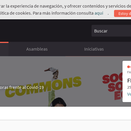
orar la experiencia de navegación, y ofrecer contenidos y servicios
ítica de cookies. Para más información consulta
aquí
.
Estoy 
(Enlace exte
Buscar
Asambleas
Iniciativas
FA
F
ras frente al Covid-19
25
Ve