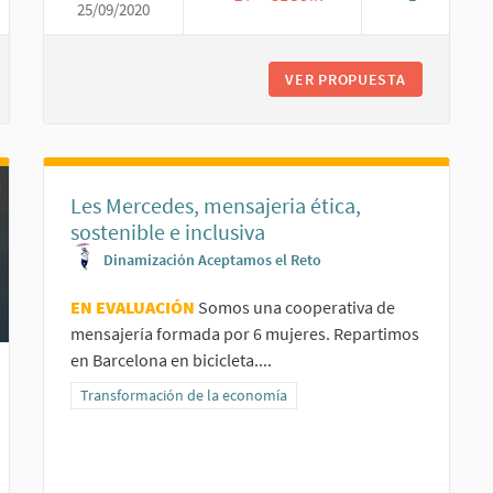
25/09/2020
A GLOBALIZACIÓN SOCIAL
PLATATORMA CAMINAR REALIDA
ORTUMEETY PARA LA GLOBALIZACIÓN SOCIAL
VER PROPUESTA
PLATATORM
Les Mercedes, mensajeria ética,
sostenible e inclusiva
Dinamización Aceptamos el Reto
EN EVALUACIÓN
Somos una cooperativa de
mensajería formada por 6 mujeres. Repartimos
en Barcelona en bicicleta....
Resultados al filtrar por la categoría: Transformación de la ec
Transformación de la economía