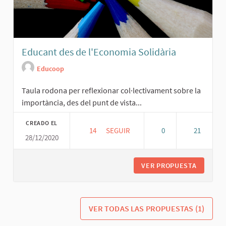
Educant des de l'Economia Solidària
Educoop
Taula rodona per reflexionar col·lectivament sobre la
importància, des del punt de vista...
CREADO EL
14
14 SEGUIDORAS
SEGUIR
0
21
28/12/2020
EDUCANT DES DE L'ECONOMIA SOLID
VER PROPUESTA
EDUCANT
VER TODAS LAS PROPUESTAS (1)