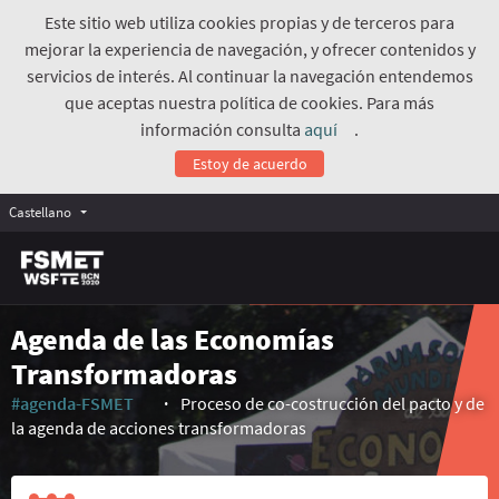
Este sitio web utiliza cookies propias y de terceros para
mejorar la experiencia de navegación, y ofrecer contenidos y
servicios de interés. Al continuar la navegación entendemos
que aceptas nuestra política de cookies. Para más
información consulta
aquí
.
(Enlace externo)
Estoy de acuerdo
Castellano
Agenda de las Economías
Transformadoras
#agenda-FSMET
Proceso de co-costrucción del pacto y de
(Enlace externo)
la agenda de acciones transformadoras