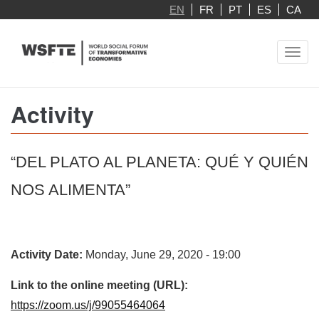
Skip
EN
FR
PT
ES
CA
to
main
Toggl
content
navig
Activity
“DEL PLATO AL PLANETA: QUÉ Y QUIÉN
NOS ALIMENTA”
Activity Date:
Monday, June 29, 2020 - 19:00
Link to the online meeting (URL):
https://zoom.us/j/99055464064