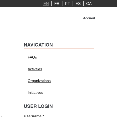
EN
FR
PT
ES
CA
Accueil
NAVIGATION
FAQs
Activities
Organizations
Initiatives
USER LOGIN
Username
*