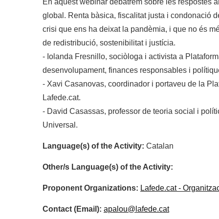
En aquest webinar debatrem sobre les respostes al
global. Renta bàsica, fiscalitat justa i condonació 
crisi que ens ha deixat la pandèmia, i que no és mé
de redistribució, sostenibilitat i justícia.
- Iolanda Fresnillo, sociòloga i activista a Platafor
desenvolupament, finances responsables i polítiqu
- Xavi Casanovas, coordinador i portaveu de la Plata
Lafede.cat.
- David Casassas, professor de teoria social i pol
Universal.
Language(s) of the Activity:
Catalan
Other/s Language(s) of the Activity:
Proponent Organizations:
Lafede.cat - Organitzac
Contact (Email):
apalou@lafede.cat