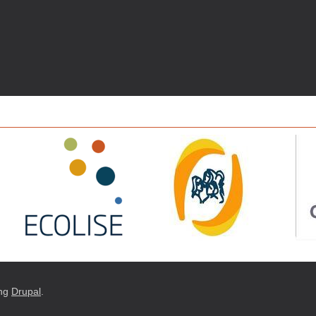
ng
Drupal
.