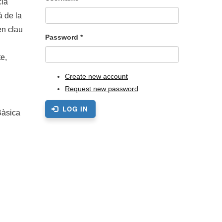
cia
à de la
en clau
Password
*
te,
Create new account
Request new password
LOG IN
Bàsica