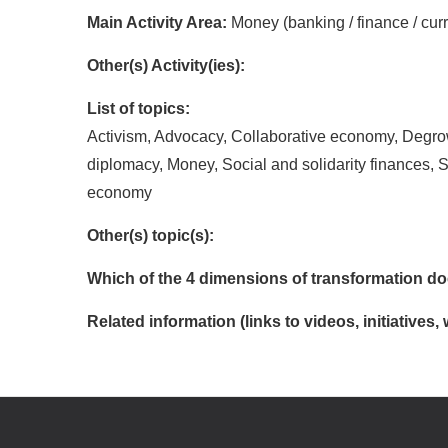
Main Activity Area:
Money (banking / finance / cur
Other(s) Activity(ies):
List of topics:
Activism, Advocacy, Collaborative economy, Degrowt
diplomacy, Money, Social and solidarity finances, S
economy
Other(s) topic(s):
Which of the 4 dimensions of transformation doe
Related information (links to videos, initiatives, 