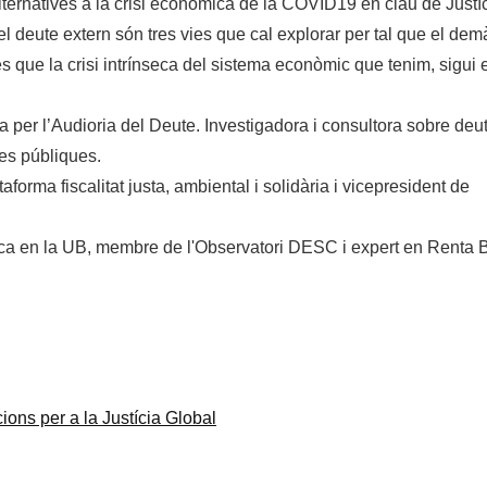
ternatives a la crisi econòmica de la COVID19 en clau de Justí
del deute extern són tres vies que cal explorar per tal que el dem
s que la crisi intrínseca del sistema econòmic que tenim, sigui 
ma per l’Audioria del Deute. Investigadora i consultora sobre deu
es públiques.
forma fiscalitat justa, ambiental i solidària i vicepresident de
ítica en la UB, membre de l'Observatori DESC i expert en Renta 
ions per a la Justícia Global