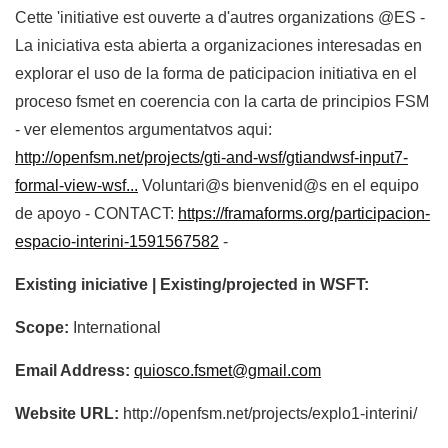
Cette 'initiative est ouverte a d'autres organizations @ES -
La iniciativa esta abierta a organizaciones interesadas en
explorar el uso de la forma de paticipacion initiativa en el
proceso fsmet en coerencia con la carta de principios FSM
- ver elementos argumentatvos aqui:
http://openfsm.net/projects/gti-and-wsf/gtiandwsf-input7-
formal-view-wsf...
Voluntari@s bienvenid@s en el equipo
de apoyo - CONTACT:
https://framaforms.org/participacion-
espacio-interini-1591567582
-
Existing iniciative | Existing/projected in WSFT:
Scope:
International
Email Address:
quiosco.fsmet@gmail.com
Website URL:
http://openfsm.net/projects/explo1-interini/