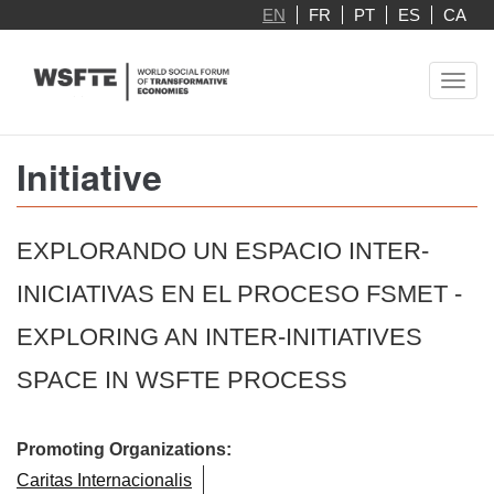
Skip
EN
FR
PT
ES
CA
to
main
Toggl
content
navig
Initiative
EXPLORANDO UN ESPACIO INTER-
INICIATIVAS EN EL PROCESO FSMET -
EXPLORING AN INTER-INITIATIVES
SPACE IN WSFTE PROCESS
Promoting Organizations:
Caritas Internacionalis