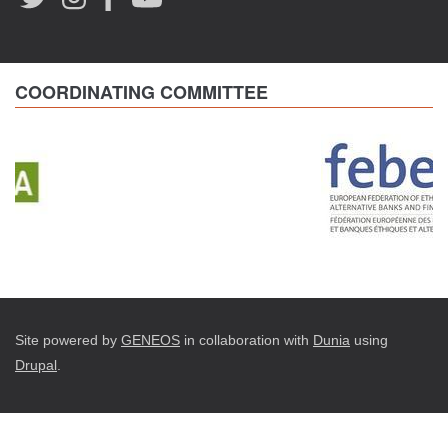
COORDINATING COMMITTEE
Site powered by
GENEOS
in collaboration with
Dunia
using
Drupal
.