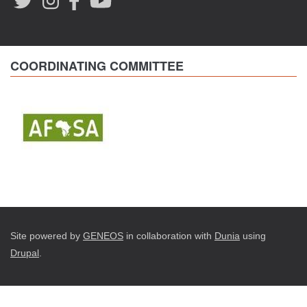
COORDINATING COMMITTEE
Site powered by
GENEOS
in collaboration with
Dunia
using
Drupal
.