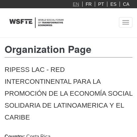
Skip
EN
FR
PT
ES
CA
to
main
Toggl
content
navig
Organization Page
RIPESS LAC - RED
INTERCONTINENTAL PARA LA
PROMOCIÓN DE LA ECONOMÍA SOCIAL
SOLIDARIA DE LATINOAMERICA Y EL
CARIBE
Country:
Costa Rica