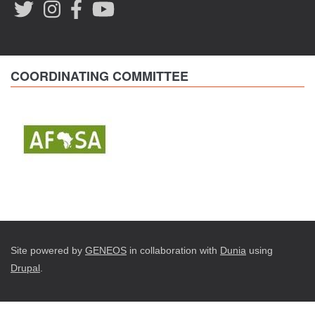
COORDINATING COMMITTEE
Site powered by
GENEOS
in collaboration with
Dunia
using
Drupal
.