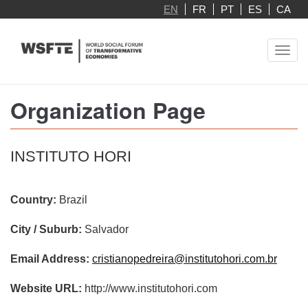
Skip
EN
FR
PT
ES
CA
to
main
Toggl
content
navig
Organization Page
INSTITUTO HORI
Country:
Brazil
City / Suburb:
Salvador
Email Address:
cristianopedreira@institutohori.com.br
Website URL:
http://www.institutohori.com