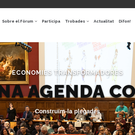
GACIÓ
IPAL
Sobre el Fòrum
Participa
Trobades
Actualitat
Difon!
ECONOMIES TRANSFORMADORES
UNA AGENDA C
Construïm-la plegades