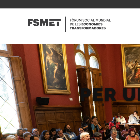
Vés
al
NAVE
contingut
PRINC
PER 