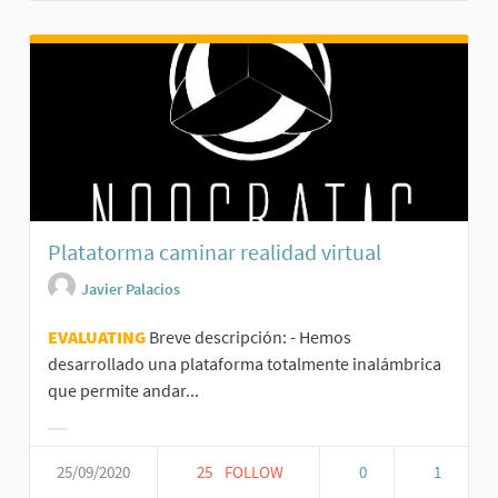
Platatorma caminar realidad virtual
Javier Palacios
EVALUATING
Breve descripción: - Hemos
desarrollado una plataforma totalmente inalámbrica
que permite andar...
25/09/2020
25
FOLLOW
0
1