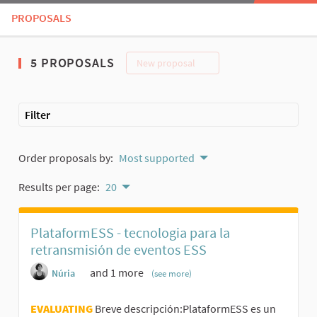
PROPOSALS
5 PROPOSALS
New proposal
Filter
Order proposals by:
Most supported
Results per page:
20
PlataformESS - tecnologia para la
retransmisión de eventos ESS
and 1 more
Núria
(see more)
EVALUATING
Breve descripción:PlataformESS es un