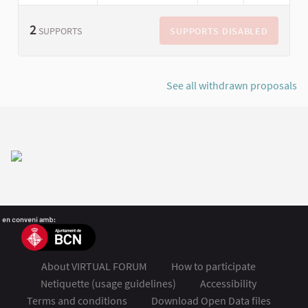
2
SUPPORTS DISABLED
SUPPORTS
See all withdrawn proposals
About VIRTUAL FORUM
How to participate
Netiquette (usage guidelines)
Accessibility
Terms and conditions
Download Open Data files