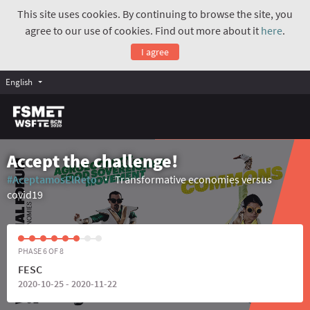
This site uses cookies. By continuing to browse the site, you
agree to our use of cookies. Find out more about it
here
.
I agree
English
Accept the challenge!
#AceptamosElReto
Transformative economies versus
covid19
PHASE 6 OF 8
FESC
2020-10-25 - 2020-11-22