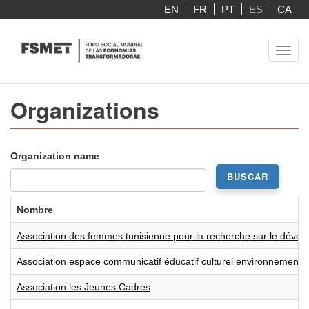
Pasar
EN
FR
PT
ES
CA
al
contenido
Toggl
principal
navig
Organizations
Organization name
BUSCAR
Nombre
Association des femmes tunisienne pour la recherche sur le dév
Association espace communicatif éducatif culturel environnement
Association les Jeunes Cadres