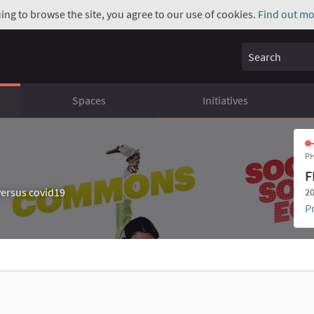
uing to browse the site, you agree to our use of cookies.
Find out mo
Search
Spaces
Initiatives
PH
F
ersus covid19
20
P