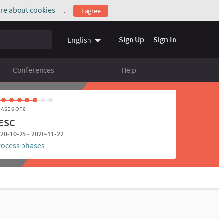
re about cookies
.
I agree
(External link)
Sign Up
Sign In
English
Conferences
Help
ASE 6 OF 8
ESC
20-10-25 - 2020-11-22
rocess phases