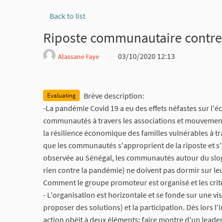
Back to list
Riposte communautaire contre 
03/10/2020 12:13
Alassane Faye
Report
Brève description:
Evaluating
-La pandémie Covid 19 a eu des effets néfastes sur l'é
communautés à travers les associations et mouvements d
la résilience économique des familles vulnérables à trav
que les communautés s'approprient de la riposte et s'
observée au Sénégal, les communautés autour du slog
rien contre la pandémie) ne doivent pas dormir sur leu
Comment le groupe promoteur est organisé et les critè
- L'organisation est horizontale et se fonde sur une 
proposer des solutions) et la participation. Dés lors l
action obéit à deux éléments: faire montre d'un leade