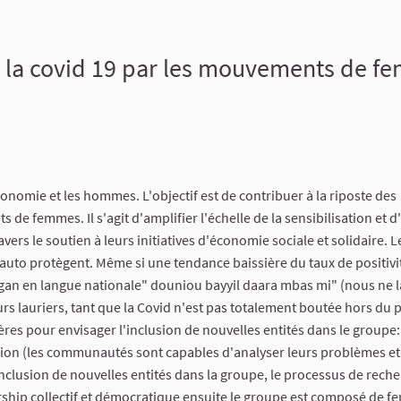
la covid 19 par les mouvements de fe
conomie et les hommes. L'objectif est de contribuer à la riposte des
e femmes. Il s'agit d'amplifier l'échelle de la sensibilisation et 
ers le soutien à leurs initiatives d'économie sociale et solidaire. L
auto protègent. Même si une tendance baissière du taux de positivi
an en langue nationale" douniou bayyil daara mbas mi" (nous ne l
rs lauriers, tant que la Covid n'est pas totalement boutée hors du 
res pour envisager l'inclusion de nouvelles entités dans le groupe:
vision (les communautés sont capables d'analyser leurs problèmes et
'inclusion de nouvelles entités dans la groupe, le processus de rech
rship collectif et démocratique ensuite le groupe est composé de f