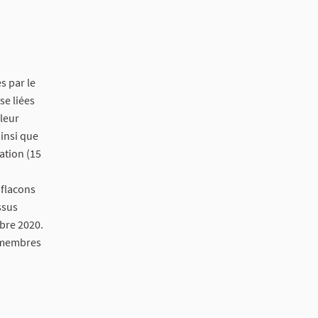
s par le
se liées
 leur
ainsi que
ation (15
 flacons
ssus
bre 2020.
8 membres