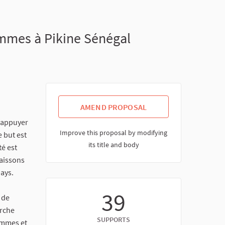
mmes à Pikine Sénégal
AMEND PROPOSAL
d'appuyer
Improve this proposal by modifying
e but est
its title and body
té est
aissons
pays.
39
 de
erche
SUPPORTS
emmes et