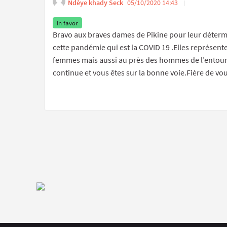
Ndèye khady Seck
05/10/2020 14:43
Get li
Report ina
In favor
Bravo aux braves dames de Pikine pour leur détermina
cette pandémie qui est la COVID 19 .Elles représent
femmes mais aussi au près des hommes de l’entoura
continue et vous êtes sur la bonne voie.Fière de