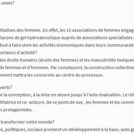
 sexes?
s initiatives des femmes .En effet, les 15 associations de femmes enga
flacons de gel hydroalcoolique auprès de associations spécialisées 
tribué à faire vivre les activités économiques dans leurs communauté
secteurs d'activité?
des droits humains (droits des femmes) et les masculinités toxiques,
ons de femmes et d'hommes. Par conséquent, la construction collectiv
onnement mettra les concernés au centre du processus.
vants?
e la conception, à la mise en œuvre jusqu'à l'auto évaluation. Le rô
cilitatrice et co- acteure. De ce point de vue , les femmes et les co
es protagonistes.
à transformer notre monde?
es, politiques, sociaux promeut un développement à la base, auto g