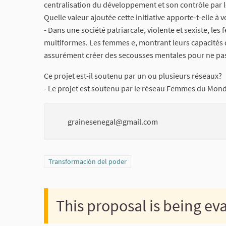
centralisation du développement et son contrôle par le
Quelle valeur ajoutée cette initiative apporte-t-elle 
- Dans une société patriarcale, violente et sexiste, le
multiformes. Les femmes e, montrant leurs capacités d'
assurément créer des secousses mentales pour ne pas 
Ce projet est-il soutenu par un ou plusieurs réseaux?
- Le projet est soutenu par le réseau Femmes du Mon
grainesenegal@gmail.com
Filter results for category: Transformación del poder
Transformación del poder
This proposal is being ev