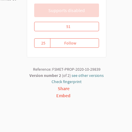
Supports disabled
Riposte communautaire contre la covid
51
25
Follow
Riposte communautaire contre 
25 followers
Reference: FSMET-PROP-2020-10-29839
Version number 2
(of 2)
see other versions
Check fingerprint
Share
Embed