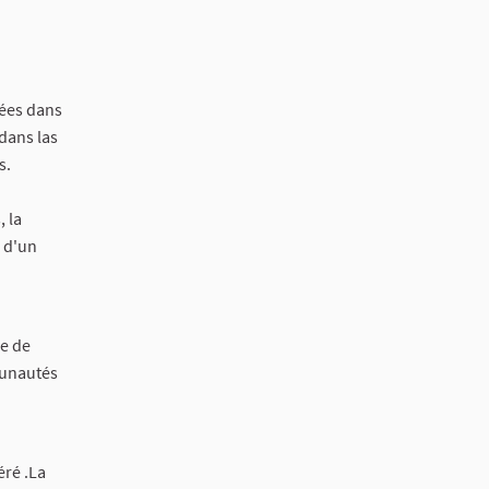
gées dans
dans las
s.
 la
e d'un
le de
mmunautés
éré .La