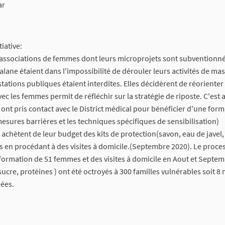
ar
iative:
5 associations de femmes dont leurs microprojets sont subventionné
ane étaient dans l'impossibilité de dérouler leurs activités de mas
tations publiques étaient interdites. Elles décidèrent de réorienter
ec les femmes permit de réfléchir sur la stratégie de riposte. C'est 
 ont pris contact avec le District médical pour bénéficier d'une form
mesures barrières et les techniques spécifiques de sensibilisation)
achètent de leur budget des kits de protection(savon, eau de javel,
rs en procédant à des visites à domicile.(Septembre 2020). Le proce
formation de 51 femmes et des visites à domicile en Aout et Septem
, sucre, protéines ) ont été octroyés à 300 familles vulnérables soit 
ées.