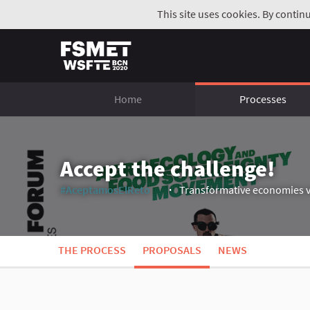
This site uses cookies. By contin
Home
Processes
Accept the challenge!
#AceptamosElReto
Transformative economies v
(External link)
THE PROCESS
PROPOSALS
NEWS