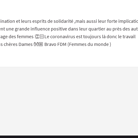
nk to single comment
ppropriate content
tion et leurs esprits de solidarité ,mais aussi leur forte implicati
ent une grande influence positive dans leur quartier au près des au
ge des femmes 👏🏻Le coronavirus est toujours là donc le travail
 vous chères Dames 👐🏼 Bravo FDM (Femmes du monde )