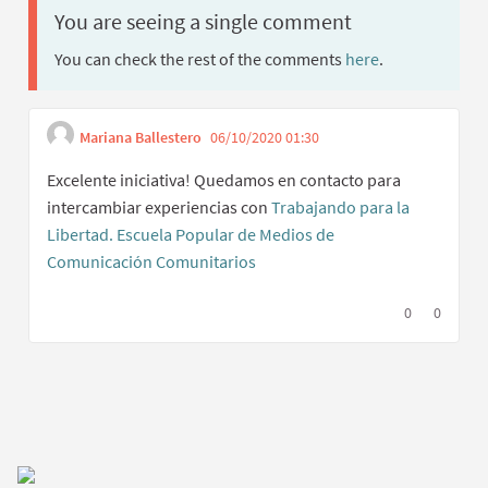
You are seeing a single comment
You can check the rest of the comments
here
.
Mariana Ballestero
06/10/2020 01:30
Get link to single
Report inappropriate 
Excelente iniciativa! Quedamos en contacto para
intercambiar experiencias con
Trabajando para la
Libertad. Escuela Popular de Medios de
Comunicación Comunitarios
I agree with t
0
I disagree
0