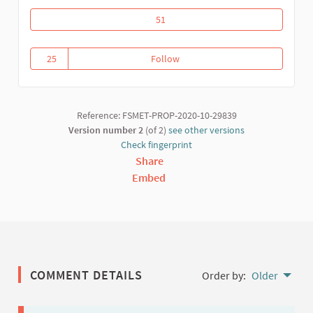
Riposte communautaire contre la covid
51
25
Follow
Riposte communautaire contre l
25 followers
Reference: FSMET-PROP-2020-10-29839
Version number 2
(of 2)
see other versions
Check fingerprint
Share
Embed
COMMENT DETAILS
Order by:
Older