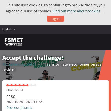
This site uses cookies. By continuing to browse the site, you
agree to our use of cookies.
Find out more about cookies
.
(Exte
I agree
English
Accept the challenge!
#AceptamosElReto
Transformative economies versus
(External link)
covid19
PHASE 6 OF 8
FESC
2020-10-25 - 2020-11-22
Process phases