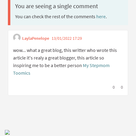
You are seeing a single comment
You can check the rest of the comments
here
.
LaylaPenelope
13/01/2022 17:29
Get link to single com
Report inappropriate cont
wow... what a great blog, this writter who wrote this
article it's realy a great blogger, this article so
inspiring me to be a better person
My Stepmom
Toomics
I agree with t
0
I disagree
0