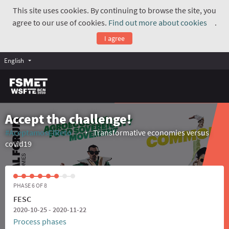
This site uses cookies. By continuing to browse the site, you
agree to our use of cookies.
Find out more about cookies
.
(Exte
I agree
English
Accept the challenge!
#AceptamosElReto
Transformative economies versus
(External link)
covid19
PHASE 6 OF 8
FESC
2020-10-25 - 2020-11-22
Process phases