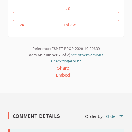
Riposte communautaire contre la covid
73
24
Follow
Riposte communautaire contre l
24 followers
Reference: FSMET-PROP-2020-10-29839
Version number 2
(of 2)
see other versions
Check fingerprint
Share
Embed
COMMENT DETAILS
Order by:
Older