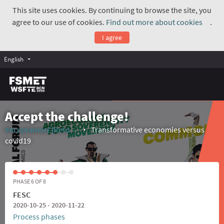
This site uses cookies. By continuing to browse the site, you
agree to our use of cookies.
Find out more about cookies
.
(Exte
I agree
English
Accept the challenge!
#AceptamosElReto
Transformative economies versus
(External link)
covid19
PHASE 6 OF 8
FESC
2020-10-25 - 2020-11-22
Process phases