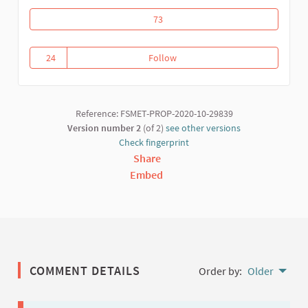
Riposte communautaire contre la covid
73
24
Follow
Riposte communautaire contre l
24 followers
Reference: FSMET-PROP-2020-10-29839
Version number 2
(of 2)
see other versions
Check fingerprint
Share
Embed
COMMENT DETAILS
Order by:
Older