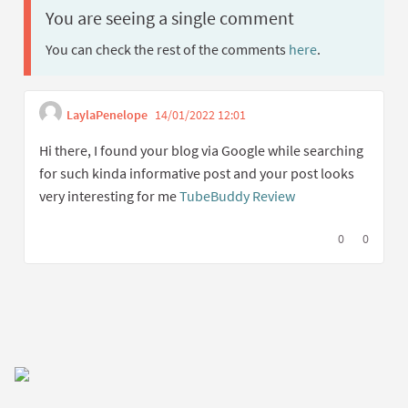
You are seeing a single comment
You can check the rest of the comments
here
.
LaylaPenelope
14/01/2022 12:01
Get link to single com
Report inappropriate cont
Hi there, I found your blog via Google while searching
for such kinda informative post and your post looks
very interesting for me
TubeBuddy Review
I agree with t
0
I disagree
0