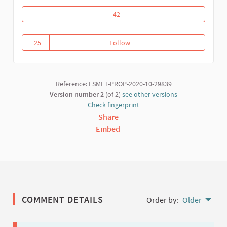
Riposte communautaire contre la covid
42
25
Follow
Riposte communautaire contre l
25 followers
Reference: FSMET-PROP-2020-10-29839
Version number 2
(of 2)
see other versions
Check fingerprint
Share
Embed
COMMENT DETAILS
Order by:
Older