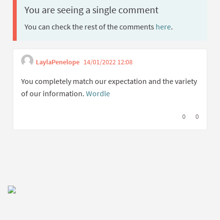
You are seeing a single comment
You can check the rest of the comments
here
.
LaylaPenelope
14/01/2022 12:08
Get link to single com
Report inappropriate cont
You completely match our expectation and the variety
of our information.
Wordle
I agree with t
0
I disagree
0