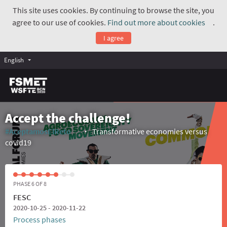
This site uses cookies. By continuing to browse the site, you
agree to our use of cookies.
Find out more about cookies
.
(Exte
I agree
English
Accept the challenge!
#AceptamosElReto
Transformative economies versus
(External link)
covid19
PHASE 6 OF 8
FESC
2020-10-25 - 2020-11-22
Process phases