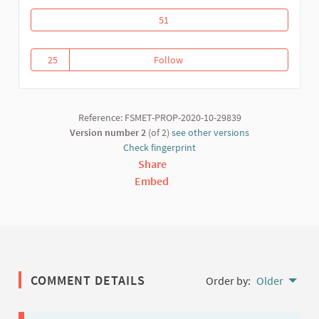
Riposte communautaire contre la covid
51
25
Follow
Riposte communautaire contre l
25 followers
Reference: FSMET-PROP-2020-10-29839
Version number 2
(of 2)
see other versions
Check fingerprint
Share
Embed
COMMENT DETAILS
Order by:
Older