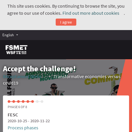
This site uses cookies. By continuing to browse the site, you
agree to our use of cookies.
Find out more about cookies
.
(Exte
I agree
English
Accept the challenge!
#AceptamosElReto
Transformative economies versus
(External link)
covid19
PHASE 6 OF 8
FESC
2020-10-25 - 2020-11-22
Process phases