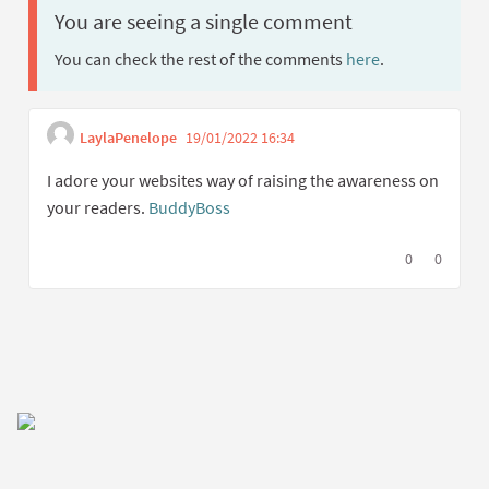
You are seeing a single comment
You can check the rest of the comments
here
.
LaylaPenelope
19/01/2022 16:34
Get link to single com
Report inappropriate cont
I adore your websites way of raising the awareness on
your readers.
BuddyBoss
I agree with t
0
I disagree
0