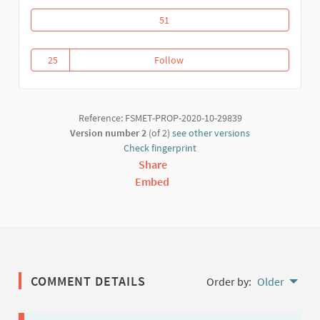
Riposte communautaire contre la covid
51
25
Follow
Riposte communautaire contre l
25 followers
Reference: FSMET-PROP-2020-10-29839
Version number 2
(of 2)
see other versions
Check fingerprint
Share
Embed
COMMENT DETAILS
Order by:
Older