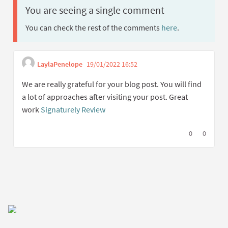
You are seeing a single comment
You can check the rest of the comments
here
.
LaylaPenelope
19/01/2022 16:52
Get link to single com
Report inappropriate cont
We are really grateful for your blog post. You will find
a lot of approaches after visiting your post. Great
work
Signaturely Review
I agree with t
0
I disagree
0