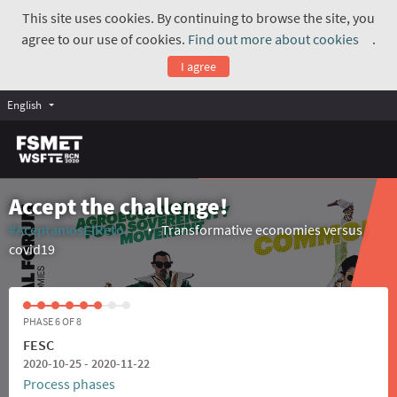
This site uses cookies. By continuing to browse the site, you
agree to our use of cookies.
Find out more about cookies
.
(Exte
I agree
English
Accept the challenge!
#AceptamosElReto
Transformative economies versus
(External link)
covid19
PHASE 6 OF 8
FESC
2020-10-25 - 2020-11-22
Process phases