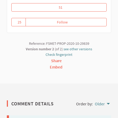
Riposte communautaire contre la covid
51
25
Follow
Riposte communautaire contre l
25 followers
Reference: FSMET-PROP-2020-10-29839
Version number 2
(of 2)
see other versions
Check fingerprint
Share
Embed
COMMENT DETAILS
Order by:
Older