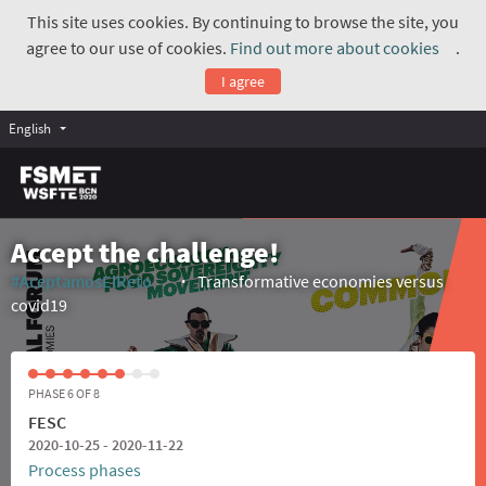
This site uses cookies. By continuing to browse the site, you
agree to our use of cookies.
Find out more about cookies
.
(Exte
I agree
English
Accept the challenge!
#AceptamosElReto
Transformative economies versus
(External link)
covid19
PHASE 6 OF 8
FESC
2020-10-25 - 2020-11-22
Process phases