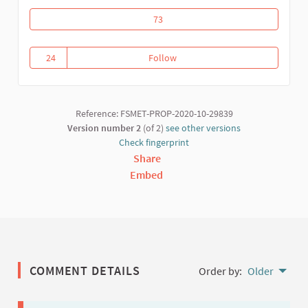
Riposte communautaire contre la covid
73
24
Follow
Riposte communautaire contre l
24 followers
Reference: FSMET-PROP-2020-10-29839
Version number 2
(of 2)
see other versions
Check fingerprint
Share
Embed
COMMENT DETAILS
Order by:
Older