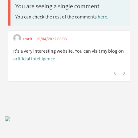
You are seeing a single comment
You can check the rest of the comments
here
.
smriti
19/04/2022 08:06
Get link to single comment
Report inappropriate content
It's a very interesting website. You can visit my blog on
artificial intelligence
I agree with t
0
I disagree
0