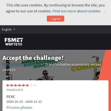
This site uses cookies. By continuing to browse the site, you
agree to our use of cookies.
Find out more about cookies
.
(Exte
I agree
English
Accept the challenge!
#AceptamosElReto
Transformative economies versus
(External link)
covid19
PHASE 6 OF 8
FESC
2020-10-25 - 2020-11-22
Process phases