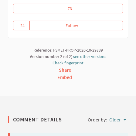
Riposte communautaire contre la covid
73
24
Follow
Riposte communautaire contre l
24 followers
Reference: FSMET-PROP-2020-10-29839
Version number 2
(of 2)
see other versions
Check fingerprint
Share
Embed
COMMENT DETAILS
Order by:
Older