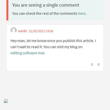
You are seeing a single comment
You can check the rest of the comments
here
.
smriti
21/05/2022 14:56
Get link to single comment
Report inappropriate content
Hey man, let me know once you publish this article. I
can’t wait to read it. You can visit my blog on
editing software mac
I agree with t
0
I disagree
0