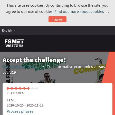
This site uses cookies. By continuing to browse the site, you
agree to our use of cookies.
Find out more about cookies
.
(Exte
I agree
English
Accept the challenge!
#AceptamosElReto
Transformative economies versus
(External link)
covid19
PHASE 6 OF 8
FESC
2020-10-25 - 2020-11-22
Process phases