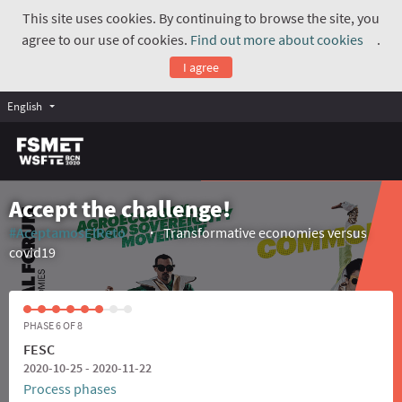
This site uses cookies. By continuing to browse the site, you
agree to our use of cookies.
Find out more about cookies
.
(Exte
I agree
English
Accept the challenge!
#AceptamosElReto
Transformative economies versus
(External link)
covid19
PHASE 6 OF 8
FESC
2020-10-25 - 2020-11-22
Process phases