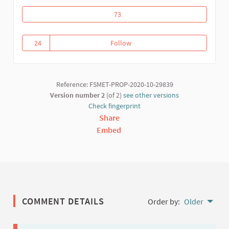
Riposte communautaire contre la covid
73
24
Follow
Riposte communautaire contre l
24 followers
Reference: FSMET-PROP-2020-10-29839
Version number 2
(of 2)
see other versions
Check fingerprint
Share
Embed
COMMENT DETAILS
Order by:
Older