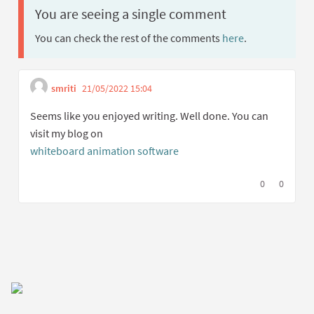
You are seeing a single comment
You can check the rest of the comments
here
.
smriti
21/05/2022 15:04
Get link to single comment
Report inappropriate content
Seems like you enjoyed writing. Well done. You can
visit my blog on
whiteboard animation software
I agree with t
0
I disagree
0