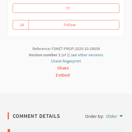
Riposte communautaire contre la covid
77
24
Follow
Riposte communautaire contre l
24 followers
Reference: FSMET-PROP-2020-10-29839
Version number 2
(of 2)
see other versions
Check fingerprint
Share
Embed
COMMENT DETAILS
Order by:
Older