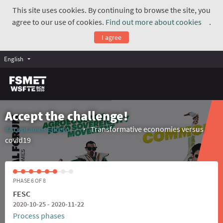
This site uses cookies. By continuing to browse the site, you
agree to our use of cookies.
Find out more about cookies
.
(Exte
I agree
English
Accept the challenge!
#AceptamosElReto
Transformative economies versus
(External link)
covid19
PHASE 6 OF 8
FESC
2020-10-25 - 2020-11-22
Process phases