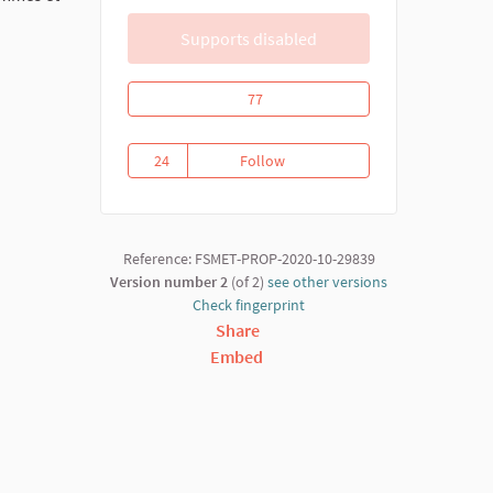
Supports disabled
Riposte communautaire contre la covid
77
24
Follow
Riposte communautaire contre 
24 followers
Reference: FSMET-PROP-2020-10-29839
Version number 2
(of 2)
see other versions
Check fingerprint
Share
Embed