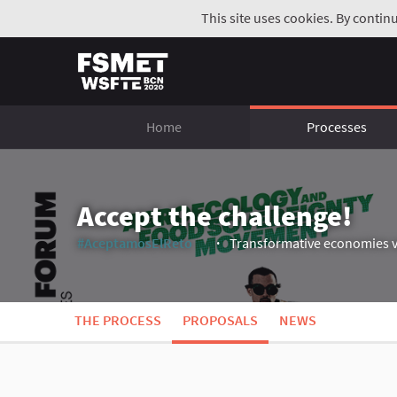
This site uses cookies. By contin
Home
Processes
Accept the challenge!
#AceptamosElReto
Transformative economies v
(External link)
THE PROCESS
PROPOSALS
NEWS