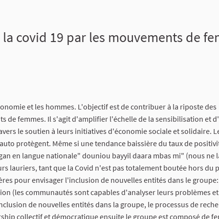
la covid 19 par les mouvements de fe
conomie et les hommes. L'objectif est de contribuer à la riposte des
e femmes. Il s'agit d'amplifier l'échelle de la sensibilisation et 
ers le soutien à leurs initiatives d'économie sociale et solidaire. L
auto protègent. Même si une tendance baissière du taux de positivi
an en langue nationale" douniou bayyil daara mbas mi" (nous ne l
rs lauriers, tant que la Covid n'est pas totalement boutée hors du 
res pour envisager l'inclusion de nouvelles entités dans le groupe:
vision (les communautés sont capables d'analyser leurs problèmes et
'inclusion de nouvelles entités dans la groupe, le processus de rech
rship collectif et démocratique ensuite le groupe est composé de f