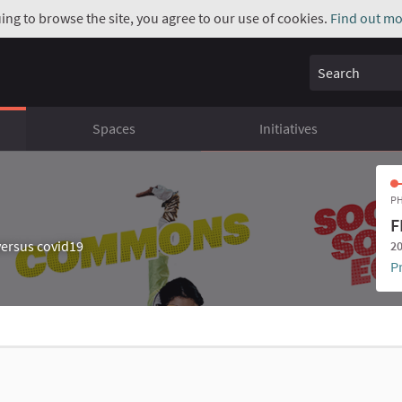
uing to browse the site, you agree to our use of cookies.
Find out mo
Search
Spaces
Initiatives
PH
F
ersus covid19
20
P