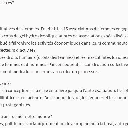
 sexes?
s initiatives des femmes .En effet, les 15 associations de femmes enga
flacons de gel hydroalcoolique auprès de associations spécialisées 
tribué à faire vivre les activités économiques dans leurs communauté
secteurs d'activité?
des droits humains (droits des femmes) et les masculinités toxiques,
ons de femmes et d'hommes. Par conséquent, la construction collectiv
onnement mettra les concernés au centre du processus.
vants?
e la conception, à la mise en œuvre jusqu'à l'auto évaluation. Le rô
cilitatrice et co- acteure. De ce point de vue , les femmes et les co
es protagonistes.
à transformer notre monde?
es, politiques, sociaux promeut un développement à la base, auto g