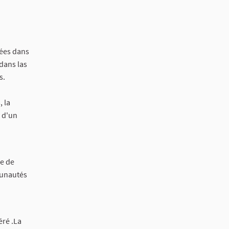
gées dans
dans las
s.
 la
e d'un
le de
mmunautés
éré .La