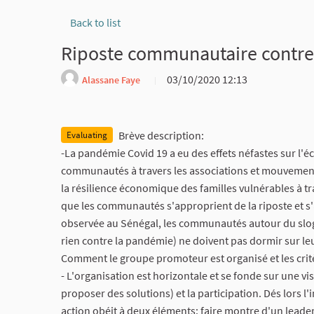
Back to list
Riposte communautaire contre 
03/10/2020 12:13
Alassane Faye
Report
Brève description:
Evaluating
-La pandémie Covid 19 a eu des effets néfastes sur l'é
communautés à travers les associations et mouvements d
la résilience économique des familles vulnérables à trav
que les communautés s'approprient de la riposte et s'
observée au Sénégal, les communautés autour du slog
rien contre la pandémie) ne doivent pas dormir sur leu
Comment le groupe promoteur est organisé et les critè
- L'organisation est horizontale et se fonde sur une 
proposer des solutions) et la participation. Dés lors l
action obéit à deux éléments: faire montre d'un leade