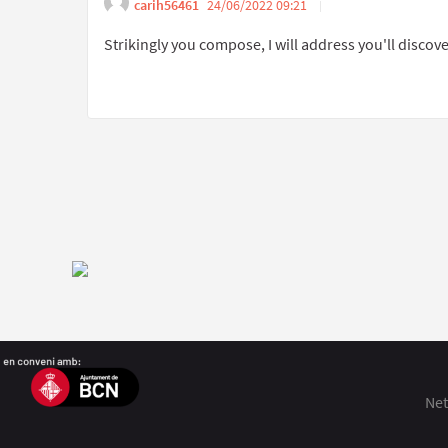
carih56461
24/06/2022 09:21
Get link to s
Report inappropri
Strikingly you compose, I will address you'll disco
Net