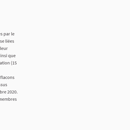
s par le
se liées
 leur
ainsi que
ation (15
 flacons
ssus
bre 2020.
8 membres