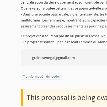
centralisation du développement et son contrôle par le
Quelle valeur ajoutée cette initiative apporte-t-elle 
- Dans une société patriarcale, violente et sexiste, le
multiformes. Les femmes e, montrant leurs capacités d'
assurément créer des secousses mentales pour ne pas 
Ce projet est-il soutenu par un ou plusieurs réseaux?
- Le projet est soutenu par le réseau Femmes du Mon
grainesenegal@gmail.com
Filter results for category: Transformación del poder
Transformación del poder
This proposal is being ev