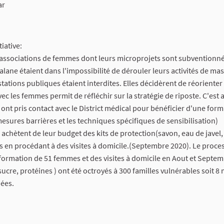
ar
iative:
5 associations de femmes dont leurs microprojets sont subventionné
ane étaient dans l'impossibilité de dérouler leurs activités de mas
tations publiques étaient interdites. Elles décidèrent de réorienter
ec les femmes permit de réfléchir sur la stratégie de riposte. C'est 
 ont pris contact avec le District médical pour bénéficier d'une form
mesures barrières et les techniques spécifiques de sensibilisation)
achètent de leur budget des kits de protection(savon, eau de javel,
rs en procédant à des visites à domicile.(Septembre 2020). Le proce
formation de 51 femmes et des visites à domicile en Aout et Septem
, sucre, protéines ) ont été octroyés à 300 familles vulnérables soit 
ées.