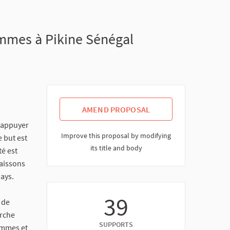
mmes à Pikine Sénégal
AMEND PROPOSAL
d'appuyer
Improve this proposal by modifying
e but est
its title and body
té est
aissons
pays.
39
 de
erche
SUPPORTS
emmes et