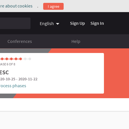
re about cookies
.
I agree
(External link)
Sign Up
Sign In
English
Conferences
Help
ASE 6 OF 8
ESC
20-10-25 - 2020-11-22
rocess phases