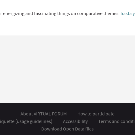
ingle comment
ate content
ver energizing and fascinating things on comparative themes.
hasta y
About VIRTUAL FORUM
How to participate
iquette (usage guidelines)
Accessibility
Terms and condit
Download Open Data files