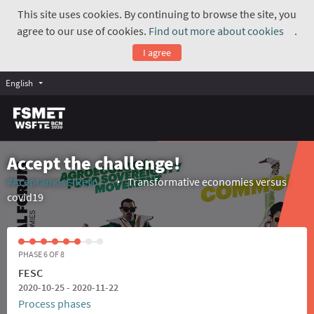
This site uses cookies. By continuing to browse the site, you
agree to our use of cookies.
Find out more about cookies
.
(Exte
I agree
English
Accept the challenge!
#AceptamosElReto
Transformative economies versus
(External link)
covid19
PHASE 6 OF 8
FESC
2020-10-25 - 2020-11-22
Process phases