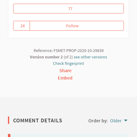
Riposte communautaire contre la covid
77
24
Follow
Riposte communautaire contre l
24 followers
Reference: FSMET-PROP-2020-10-29839
Version number 2
(of 2)
see other versions
Check fingerprint
Share
Embed
COMMENT DETAILS
Order by:
Older