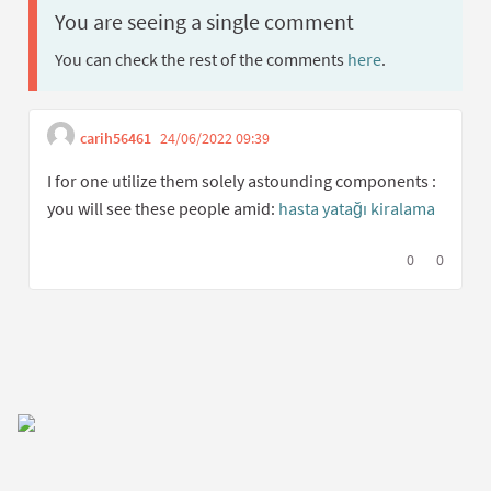
You are seeing a single comment
You can check the rest of the comments
here
.
carih56461
24/06/2022 09:39
Get link to single comment
Report inappropriate content
I for one utilize them solely astounding components :
you will see these people amid:
hasta yatağı kiralama
I agree with t
0
I disagree
0