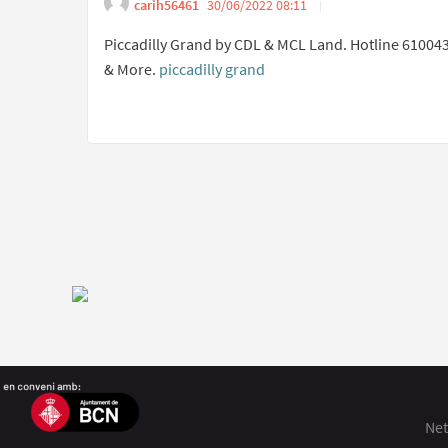
carih56461
30/06/2022 08:11
Get link to s
Report inappropri
Piccadilly Grand by CDL & MCL Land. Hotline 6100434
& More.
piccadilly grand
Net