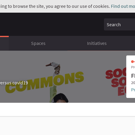
uing to browse the site, you agree to our use of cookies.
Find out mo
Search
Spaces
Initiatives
PH
F
ersus covid19
20
P