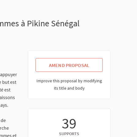
mmes à Pikine Sénégal
AMEND PROPOSAL
d'appuyer
Improve this proposal by modifying
e but est
its title and body
té est
aissons
pays.
39
 de
erche
SUPPORTS
emmes et