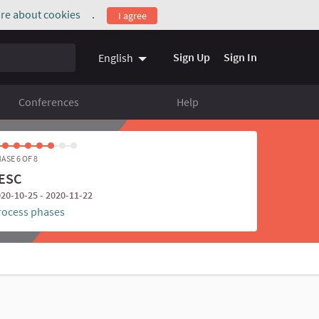
re about cookies
.
I agree
(External link)
Sign Up
Sign In
English
Conferences
Help
ASE 6 OF 8
ESC
20-10-25 - 2020-11-22
rocess phases