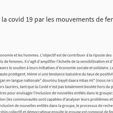
la covid 19 par les mouvements de fe
conomie et les hommes. L'objectif est de contribuer à la riposte des
e femmes. Il s'agit d'amplifier l'échelle de la sensibilisation et 
ers le soutien à leurs initiatives d'économie sociale et solidaire. L
auto protègent. Même si une tendance baissière du taux de positivi
an en langue nationale" douniou bayyil daara mbas mi" (nous ne l
rs lauriers, tant que la Covid n'est pas totalement boutée hors du 
res pour envisager l'inclusion de nouvelles entités dans le groupe:
vision (les communautés sont capables d'analyser leurs problèmes et
'inclusion de nouvelles entités dans la groupe, le processus de rech
rship collectif et démocratique ensuite le groupe est composé de f