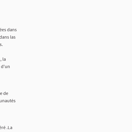
gées dans
dans las
s.
 la
e d'un
le de
mmunautés
éré .La