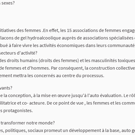
 sexes?
s initiatives des femmes .En effet, les 15 associations de femmes enga
flacons de gel hydroalcoolique auprès de associations spécialisées 
tribué à faire vivre les activités économiques dans leurs communauté
secteurs d'activité?
des droits humains (droits des femmes) et les masculinités toxiques,
ons de femmes et d'hommes. Par conséquent, la construction collectiv
onnement mettra les concernés au centre du processus.
vants?
e la conception, à la mise en œuvre jusqu'à l'auto évaluation. Le rô
cilitatrice et co- acteure. De ce point de vue , les femmes et les co
es protagonistes.
à transformer notre monde?
es, politiques, sociaux promeut un développement à la base, auto g