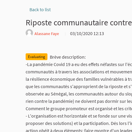
Back to list
Riposte communautaire contre 
03/10/2020 12:13
Alassane Faye
Report
Brève description:
Evaluating
-La pandémie Covid 19 a eu des effets néfastes sur l'é
communautés à travers les associations et mouvements d
la résilience économique des familles vulnérables à trav
que les communautés s'approprient de la riposte et s'
observée au Sénégal, les communautés autour du slog
rien contre la pandémie) ne doivent pas dormir sur leu
Comment le groupe promoteur est organisé et les critè
- L'organisation est horizontale et se fonde sur une 
proposer des solutions) et la participation. Dés lors l
action obéit à deux éléments: faire montre d'un leade