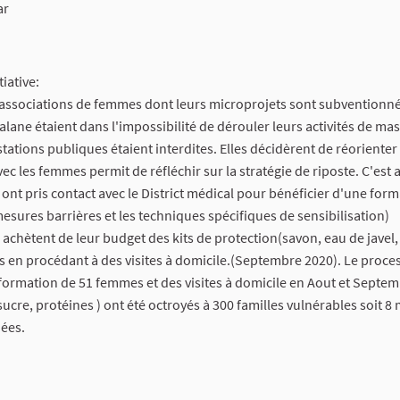
ar
iative:
5 associations de femmes dont leurs microprojets sont subventionné
ane étaient dans l'impossibilité de dérouler leurs activités de mas
tations publiques étaient interdites. Elles décidèrent de réorienter
ec les femmes permit de réfléchir sur la stratégie de riposte. C'est 
 ont pris contact avec le District médical pour bénéficier d'une form
mesures barrières et les techniques spécifiques de sensibilisation)
achètent de leur budget des kits de protection(savon, eau de javel,
rs en procédant à des visites à domicile.(Septembre 2020). Le proce
formation de 51 femmes et des visites à domicile en Aout et Septem
, sucre, protéines ) ont été octroyés à 300 familles vulnérables soit 
ées.