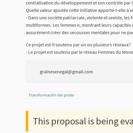
centralisation du développement et son contrôle par le
Quelle valeur ajoutée cette initiative apporte-t-elle 
- Dans une société patriarcale, violente et sexiste, le
multiformes. Les femmes e, montrant leurs capacités d'
assurément créer des secousses mentales pour ne pas 
Ce projet est-il soutenu par un ou plusieurs réseaux?
- Le projet est soutenu par le réseau Femmes du Mon
grainesenegal@gmail.com
Filter results for category: Transformación del poder
Transformación del poder
This proposal is being ev