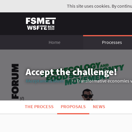
This site uses cookies. By contin
Home
Processes
Accept the challenge!
#AceptamosElReto
Transformative economies v
(External link)
THE PROCESS
PROPOSALS
NEWS