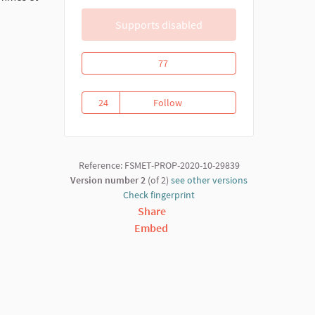
Supports disabled
Riposte communautaire contre la covid
77
24
Follow
Riposte communautaire contre 
24 followers
Reference: FSMET-PROP-2020-10-29839
Version number 2
(of 2)
see other versions
Check fingerprint
Share
Embed