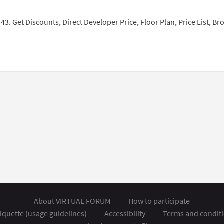
ingle comment
ate content
3. Get Discounts, Direct Developer Price, Floor Plan, Price List, B
About VIRTUAL FORUM
How to participate
iquette (usage guidelines)
Accessibility
Terms and condit