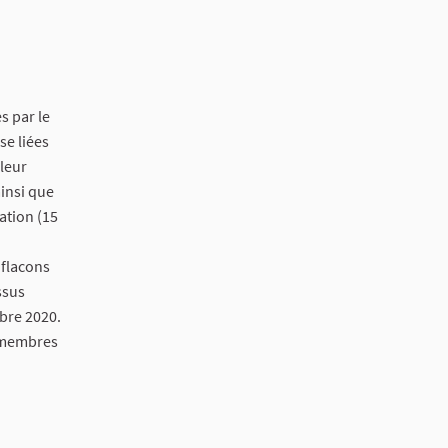
s par le
se liées
 leur
ainsi que
ation (15
 flacons
ssus
bre 2020.
8 membres