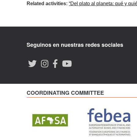
Related activities:
“Del plato al planeta: qué y qui
Seguinos en nuestras redes sociales
COORDINATING COMMITTEE