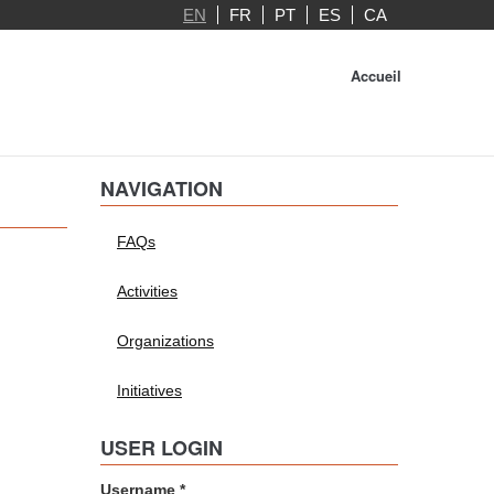
EN
FR
PT
ES
CA
Accueil
NAVIGATION
FAQs
Activities
Organizations
Initiatives
USER LOGIN
Username
*