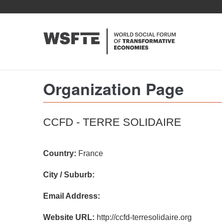
Skip
to
main
content
Organization Page
CCFD - TERRE SOLIDAIRE
Country:
France
City / Suburb:
Email Address:
Website URL:
http://ccfd-terresolidaire.org