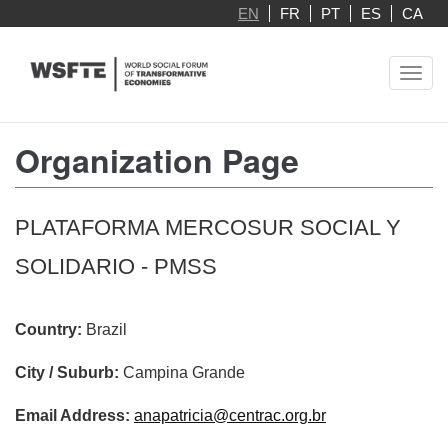
Skip
EN
FR
PT
ES
CA
to
main
Toggl
content
navig
Organization Page
PLATAFORMA MERCOSUR SOCIAL Y
SOLIDARIO - PMSS
Country:
Brazil
City / Suburb:
Campina Grande
Email Address:
anapatricia@centrac.org.br