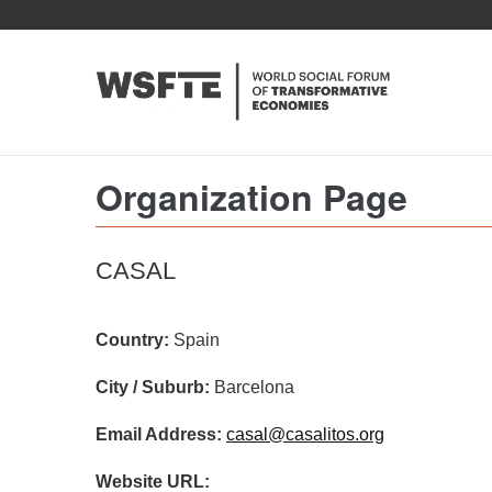
Skip
to
main
content
Organization Page
CASAL
Country:
Spain
City / Suburb:
Barcelona
Email Address:
casal@casalitos.org
Website URL: