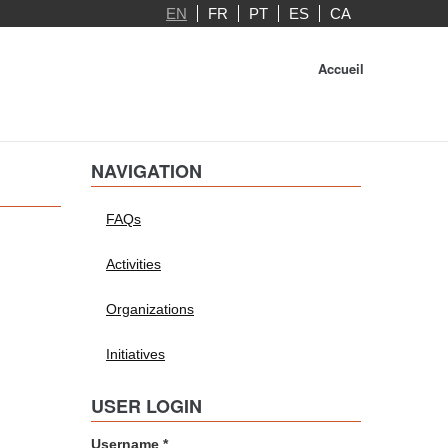
EN
FR
PT
ES
CA
Accueil
NAVIGATION
FAQs
Activities
Organizations
Initiatives
USER LOGIN
Username
*