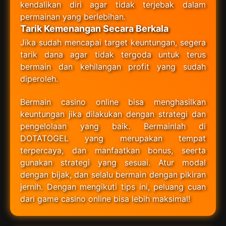
kendalikan diri agar tidak terjebak dalam
permainan yang berlebihan.
Tarik Kemenangan Secara Berkala
Jika sudah mencapai target keuntungan, segera
tarik dana agar tidak tergoda untuk terus
bermain dan kehilangan profit yang sudah
diperoleh.
Bermain casino online bisa menghasilkan
keuntungan jika dilakukan dengan strategi dan
pengelolaan yang baik. Bermainlah di
DOTATOGEL yang merupakan tempat
terpercaya, dan manfaatkan bonus, seerta
gunakan strategi yang sesuai. Atur modal
dengan bijak, dan selalu bermain dengan pikiran
jernih. Dengan mengikuti tips ini, peluang cuan
dari game casino online bisa lebih maksimal!