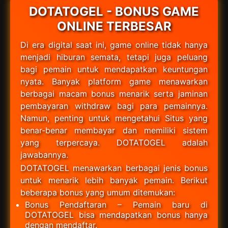
DOTATOGEL - BONUS GAME
ONLINE TERBESAR
Di era digital saat ini, game online tidak hanya
menjadi hiburan semata, tetapi juga peluang
bagi pemain untuk mendapatkan keuntungan
nyata. Banyak platform game menawarkan
berbagai macam bonus menarik serta jaminan
pembayaran withdraw bagi para pemainnya.
Namun, penting untuk mengetahui Situs yang
benar-benar membayar dan memiliki sistem
yang terpercaya. DOTATOGEL adalah
jawabannya.
DOTATOGEL menawarkan berbagai jenis bonus
untuk menarik lebih banyak pemain. Berikut
beberapa bonus yang umum ditemukan:
Bonus Pendaftaran – Pemain baru di
DOTATOGEL bisa mendapatkan bonus hanya
dengan mendaftar.