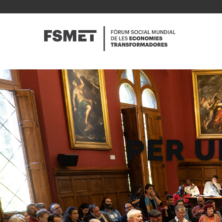
Vés
al
NAVE
contingut
PRINC
PER 