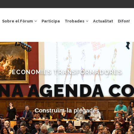
GACIÓ
IPAL
Sobre el Fòrum
Participa
Trobades
Actualitat
Difon!
ECONOMIES TRANSFORMADORES
UNA AGENDA C
Construïm-la plegades