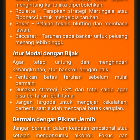
menghitung kartu jika diperbolehkan.
Roulette – Terapkan strategi Martingale atau
Fibonacci untuk mengelola taruhan.
Poker – Pelajari teknik bluffing dan membaca
lawan.
Baccarat – Taruhan pada banker untuk peluang
menang lebih tinggi.
Atur Modal dengan Bijak
Agar tetap untung dan menghindari
kebangkrutan, atur bankroll dengan baik:
Tentukan batas taruhan sebelum mulai
bermain.
Gunakan strategi 1-3% dari total saldo agar
bisa bertahan lebih lama.
Jangan tergoda untuk mengejar kekalahan,
berhenti saat sudah mencapai batas kerugian.
Bermain dengan Pikiran Jernih
Jangan bermain dalam keadaan emosional atau
setelah mengonsumsi alkohol. Fokus dan