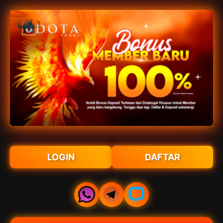
LOGIN
DAFTAR