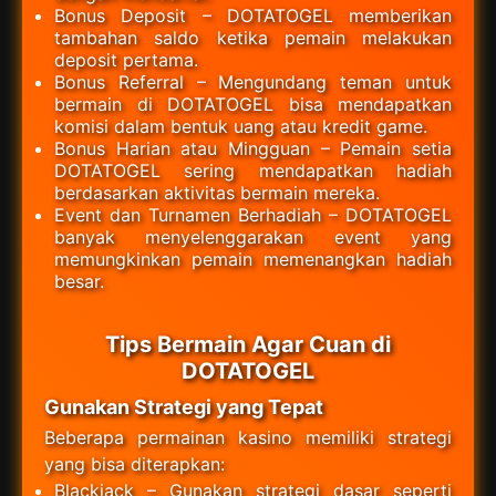
Bonus Deposit – DOTATOGEL memberikan
tambahan saldo ketika pemain melakukan
deposit pertama.
Bonus Referral – Mengundang teman untuk
bermain di DOTATOGEL bisa mendapatkan
komisi dalam bentuk uang atau kredit game.
Bonus Harian atau Mingguan – Pemain setia
DOTATOGEL sering mendapatkan hadiah
berdasarkan aktivitas bermain mereka.
Event dan Turnamen Berhadiah – DOTATOGEL
banyak menyelenggarakan event yang
memungkinkan pemain memenangkan hadiah
besar.
Tips Bermain Agar Cuan di
DOTATOGEL
Gunakan Strategi yang Tepat
Beberapa permainan kasino memiliki strategi
yang bisa diterapkan:
Blackjack – Gunakan strategi dasar seperti