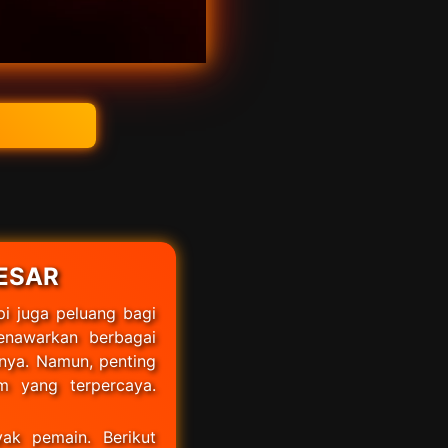
ESAR
pi juga peluang bagi
enawarkan berbagai
nya. Namun, penting
m yang terpercaya.
ak pemain. Berikut