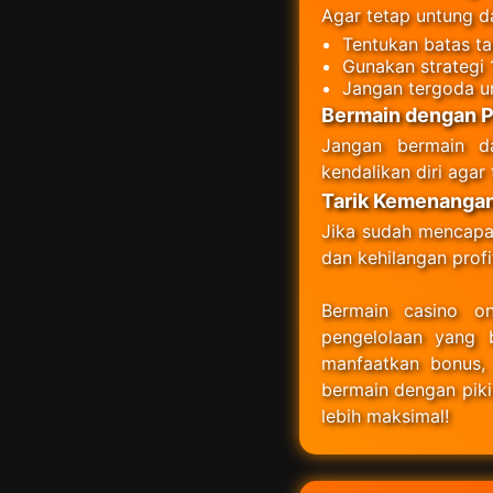
Agar tetap untung d
Tentukan batas ta
Gunakan strategi 1
Jangan tergoda un
Bermain dengan Pi
Jangan bermain d
kendalikan diri agar
Tarik Kemenangan
Jika sudah mencapai
dan kehilangan profi
Bermain casino on
pengelolaan yang 
manfaatkan bonus, 
bermain dengan pikir
lebih maksimal!