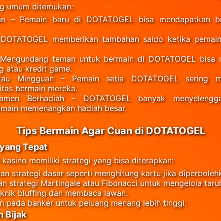
ng umum ditemukan:
ran – Pemain baru di DOTATOGEL bisa mendapatkan b
 DOTATOGEL memberikan tambahan saldo ketika pemain
– Mengundang teman untuk bermain di DOTATOGEL bisa 
g atau kredit game.
tau Mingguan – Pemain setia DOTATOGEL sering m
itas bermain mereka.
namen Berhadiah – DOTATOGEL banyak menyelengga
main memenangkan hadiah besar.
Tips Bermain Agar Cuan di DOTATOGEL
 yang Tepat
kasino memiliki strategi yang bisa diterapkan:
an strategi dasar seperti menghitung kartu jika diperboleh
an strategi Martingale atau Fibonacci untuk mengelola taru
teknik bluffing dan membaca lawan.
n pada banker untuk peluang menang lebih tinggi.
 Bijak