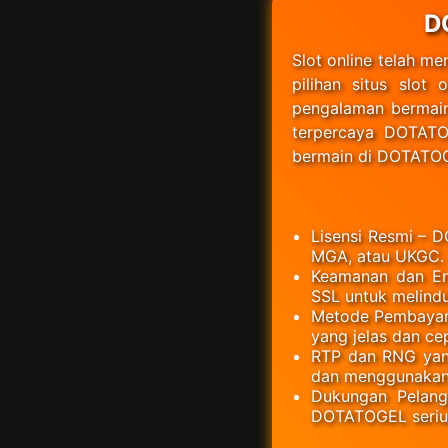
D
Slot online telah me
pilihan situs slot
pengalaman bermain
terpercaya DOTATOG
bermain di DOTATO
Lisensi Resmi – D
MGA, atau UKGC.
Keamanan dan En
SSL untuk melind
Metode Pembayar
yang jelas dan ce
RTP dan RNG yang
dan menggunakan 
Dukungan Pelang
DOTATOGEL serius