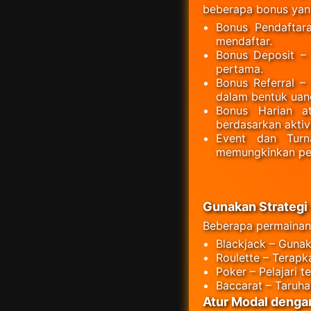
beberapa bonus ya
Bonus Pendafta
mendaftar.
Bonus Deposit –
pertama.
Bonus Referral 
dalam bentuk uan
Bonus Harian a
berdasarkan aktiv
Event dan Tur
memungkinkan pe
Gunakan Strategi
Beberapa permainan 
Blackjack – Gunak
Roulette – Terapk
Poker – Pelajari 
Baccarat – Taruha
Atur Modal dengan