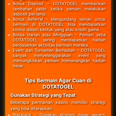
Bonus Deposit – DOTATOGEL memberikan
tambahan saldo ketika pemain melakukan
deposit pertama.
Bonus Referral – Mengundang teman untuk
bermain di DOTATOGEL bisa mendapatkan
komisi dalam bentuk uang atau kredit game.
Bonus Harian atau Mingguan – Pemain setia
DOTATOGEL sering mendapatkan hadiah
berdasarkan aktivitas bermain mereka.
Event dan Turnamen Berhadiah – DOTATOGEL
banyak menyelenggarakan event yang
memungkinkan pemain memenangkan hadiah
besar.
Tips Bermain Agar Cuan di
DOTATOGEL
Gunakan Strategi yang Tepat
Beberapa permainan kasino memiliki strategi
yang bisa diterapkan:
Blackjack – Gunakan strategi dasar seperti