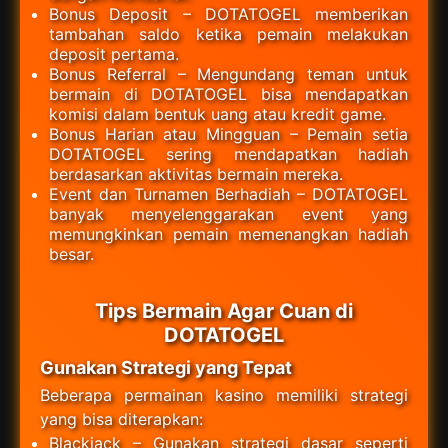
Bonus Deposit – DOTATOGEL memberikan
tambahan saldo ketika pemain melakukan
deposit pertama.
Bonus Referral – Mengundang teman untuk
bermain di DOTATOGEL bisa mendapatkan
komisi dalam bentuk uang atau kredit game.
Bonus Harian atau Mingguan – Pemain setia
DOTATOGEL sering mendapatkan hadiah
berdasarkan aktivitas bermain mereka.
Event dan Turnamen Berhadiah – DOTATOGEL
banyak menyelenggarakan event yang
memungkinkan pemain memenangkan hadiah
besar.
Tips Bermain Agar Cuan di
DOTATOGEL
Gunakan Strategi yang Tepat
Beberapa permainan kasino memiliki strategi
yang bisa diterapkan:
Blackjack – Gunakan strategi dasar seperti