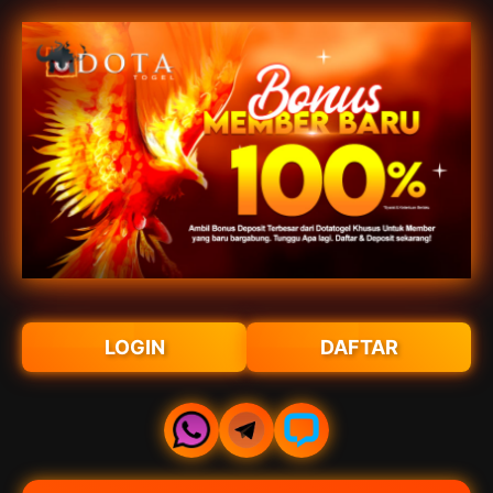
LOGIN
DAFTAR