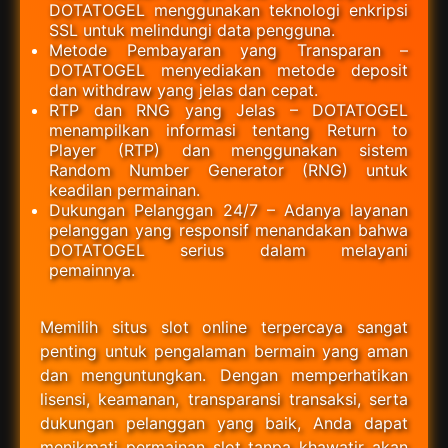
DOTATOGEL menggunakan teknologi enkripsi
SSL untuk melindungi data pengguna.
Metode Pembayaran yang Transparan –
DOTATOGEL menyediakan metode deposit
dan withdraw yang jelas dan cepat.
RTP dan RNG yang Jelas – DOTATOGEL
menampilkan informasi tentang Return to
Player (RTP) dan menggunakan sistem
Random Number Generator (RNG) untuk
keadilan permainan.
Dukungan Pelanggan 24/7 – Adanya layanan
pelanggan yang responsif menandakan bahwa
DOTATOGEL serius dalam melayani
pemainnya.
Memilih situs slot online terpercaya sangat
penting untuk pengalaman bermain yang aman
dan menguntungkan. Dengan memperhatikan
lisensi, keamanan, transparansi transaksi, serta
dukungan pelanggan yang baik, Anda dapat
menikmati permainan slot tanpa khawatir akan