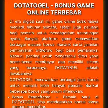
DOTATOGEL - BONUS GAME
ONLINE TERBESAR
Di era digital saat ini, game online tidak hanya
menjadi hiburan semata, tetapi juga peluang
bagi pemain untuk mendapatkan keuntungan
nyata. Banyak platform game menawarkan
berbagai macam bonus menarik serta jaminan
pembayaran withdraw bagi para pemainnya.
Namun, penting untuk mengetahui Situs yang
benar-benar membayar dan memiliki sistem
yang terpercaya. DOTATOGEL adalah
jawabannya.
DOTATOGEL menawarkan berbagai jenis bonus
untuk menarik lebih banyak pemain. Berikut
beberapa bonus yang umum ditemukan:
Bonus Pendaftaran – Pemain baru di
DOTATOGEL bisa mendapatkan bonus hanya
dengan mendaftar.