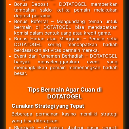
Bonus Deposit – DOTATOGEL memberikan
tambahan saldo ketika pemain melakukan
deposit pertama.
Bonus Referral – Mengundang teman untuk
bermain di DOTATOGEL bisa mendapatkan
komisi dalam bentuk uang atau kredit game.
Bonus Harian atau Mingguan – Pemain setia
DOTATOGEL sering mendapatkan hadiah
berdasarkan aktivitas bermain mereka.
Event dan Turnamen Berhadiah – DOTATOGEL
banyak menyelenggarakan event yang
memungkinkan pemain memenangkan hadiah
besar.
Tips Bermain Agar Cuan di
DOTATOGEL
Gunakan Strategi yang Tepat
Beberapa permainan kasino memiliki strategi
yang bisa diterapkan:
Blackjack – Gunakan strategi dasar seperti