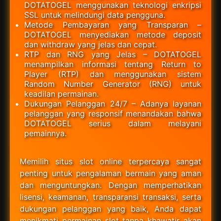
DOTATOGEL menggunakan teknologi enkripsi
SSL untuk melindungi data pengguna.
Metode Pembayaran yang Transparan –
DOTATOGEL menyediakan metode deposit
dan withdraw yang jelas dan cepat.
RTP dan RNG yang Jelas – DOTATOGEL
menampilkan informasi tentang Return to
Player (RTP) dan menggunakan sistem
Random Number Generator (RNG) untuk
keadilan permainan.
Dukungan Pelanggan 24/7 – Adanya layanan
pelanggan yang responsif menandakan bahwa
DOTATOGEL serius dalam melayani
pemainnya.
Memilih situs slot online terpercaya sangat
penting untuk pengalaman bermain yang aman
dan menguntungkan. Dengan memperhatikan
lisensi, keamanan, transparansi transaksi, serta
dukungan pelanggan yang baik, Anda dapat
menikmati permainan slot tanpa khawatir akan