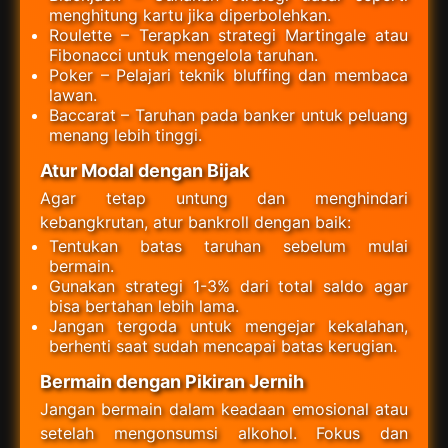
menghitung kartu jika diperbolehkan.
Roulette – Terapkan strategi Martingale atau
Fibonacci untuk mengelola taruhan.
Poker – Pelajari teknik bluffing dan membaca
lawan.
Baccarat – Taruhan pada banker untuk peluang
menang lebih tinggi.
Atur Modal dengan Bijak
Agar tetap untung dan menghindari
kebangkrutan, atur bankroll dengan baik:
Tentukan batas taruhan sebelum mulai
bermain.
Gunakan strategi 1-3% dari total saldo agar
bisa bertahan lebih lama.
Jangan tergoda untuk mengejar kekalahan,
berhenti saat sudah mencapai batas kerugian.
Bermain dengan Pikiran Jernih
Jangan bermain dalam keadaan emosional atau
setelah mengonsumsi alkohol. Fokus dan