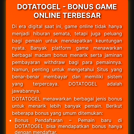
DOTATOGEL - BONUS GAME
ONLINE TERBESAR
Di era digital saat ini, game online tidak hanya
menjadi hiburan semata, tetapi juga peluang
bagi pemain untuk mendapatkan keuntungan
nyata. Banyak platform game menawarkan
berbagai macam bonus menarik serta jaminan
pembayaran withdraw bagi para pemainnya.
Namun, penting untuk mengetahui Situs yang
benar-benar membayar dan memiliki sistem
yang terpercaya. DOTATOGEL adalah
jawabannya.
DOTATOGEL menawarkan berbagai jenis bonus
untuk menarik lebih banyak pemain. Berikut
beberapa bonus yang umum ditemukan:
Bonus Pendaftaran – Pemain baru di
DOTATOGEL bisa mendapatkan bonus hanya
dengan mendaftar.