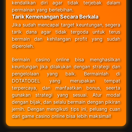
kendalikan diri agar tidak terjebak dalam
permainan yang berlebihan.
Tarik Kemenangan Secara Berkala
Jika sudah mencapai target keuntungan, segera
tarik dana agar tidak tergoda untuk terus
bermain dan kehilangan profit yang sudah
diperoleh.
Bermain casino online bisa menghasilkan
keuntungan jika dilakukan dengan strategi dan
pengelolaan yang baik. Bermainlah di
DOTATOGEL yang merupakan tempat
terpercaya, dan manfaatkan bonus, seerta
gunakan strategi yang sesuai. Atur modal
dengan bijak, dan selalu bermain dengan pikiran
jernih. Dengan mengikuti tips ini, peluang cuan
dari game casino online bisa lebih maksimal!