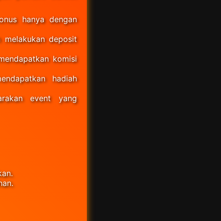
onus hanya dengan
 melakukan deposit
mendapatkan komisi
endapatkan hadiah
rakan event yang
kan.
han.