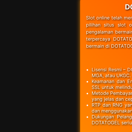
D
Slot online telah me
pilihan situs slot
pengalaman bermain
terpercaya DOTATOG
bermain di DOTATO
Lisensi Resmi – D
MGA, atau UKGC.
Keamanan dan En
SSL untuk melind
Metode Pembayar
yang jelas dan ce
RTP dan RNG yang
dan menggunakan 
Dukungan Pelang
DOTATOGEL serius