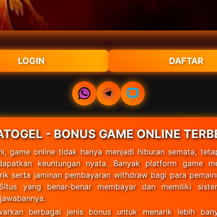
LOGIN
DAFTAR
ATOGEL - BONUS GAME ONLINE TERB
 ini, game online tidak hanya menjadi hiburan semata, teta
apatkan keuntungan nyata. Banyak platform game m
k serta jaminan pembayaran withdraw bagi para pemain
Situs yang benar-benar membayar dan memiliki siste
jawabannya.
kan berbagai jenis bonus untuk menarik lebih bany