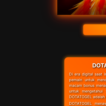
DOT
Di era digital saat
pemain untuk mend
macam bonus menari
untuk mengetahui 
DOTATOGEL adalah 
DOTATOGEL menawar