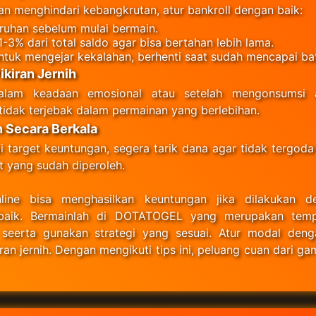
an menghindari kebangkrutan, atur bankroll dengan baik:
ruhan sebelum mulai bermain.
-3% dari total saldo agar bisa bertahan lebih lama.
tuk mengejar kekalahan, berhenti saat sudah mencapai bat
kiran Jernih
alam keadaan emosional atau setelah mengonsumsi a
 tidak terjebak dalam permainan yang berlebihan.
 Secara Berkala
 target keuntungan, segera tarik dana agar tidak tergoda
t yang sudah diperoleh.
line bisa menghasilkan keuntungan jika dilakukan d
baik. Bermainlah di DOTATOGEL yang merupakan temp
seerta gunakan strategi yang sesuai. Atur modal denga
an jernih. Dengan mengikuti tips ini, peluang cuan dari ga