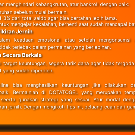
an menghindari kebangkrutan, atur bankroll dengan baik:
ruhan sebelum mulai bermain.
-3% dari total saldo agar bisa bertahan lebih lama.
tuk mengejar kekalahan, berhenti saat sudah mencapai bat
kiran Jernih
alam keadaan emosional atau setelah mengonsumsi a
 tidak terjebak dalam permainan yang berlebihan.
 Secara Berkala
 target keuntungan, segera tarik dana agar tidak tergoda
t yang sudah diperoleh.
line bisa menghasilkan keuntungan jika dilakukan d
baik. Bermainlah di DOTATOGEL yang merupakan temp
seerta gunakan strategi yang sesuai. Atur modal denga
an jernih. Dengan mengikuti tips ini, peluang cuan dari ga