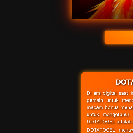
DOT
Di era digital saat
pemain untuk mend
macam bonus menari
untuk mengetahui 
DOTATOGEL adalah 
DOTATOGEL menawar