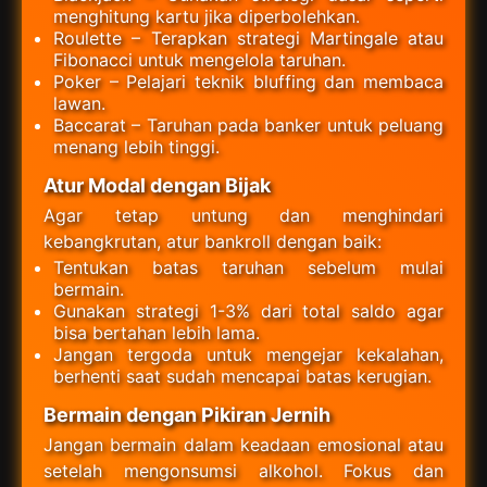
menghitung kartu jika diperbolehkan.
Roulette – Terapkan strategi Martingale atau
Fibonacci untuk mengelola taruhan.
Poker – Pelajari teknik bluffing dan membaca
lawan.
Baccarat – Taruhan pada banker untuk peluang
menang lebih tinggi.
Atur Modal dengan Bijak
Agar tetap untung dan menghindari
kebangkrutan, atur bankroll dengan baik:
Tentukan batas taruhan sebelum mulai
bermain.
Gunakan strategi 1-3% dari total saldo agar
bisa bertahan lebih lama.
Jangan tergoda untuk mengejar kekalahan,
berhenti saat sudah mencapai batas kerugian.
Bermain dengan Pikiran Jernih
Jangan bermain dalam keadaan emosional atau
setelah mengonsumsi alkohol. Fokus dan