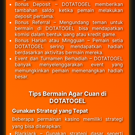
Bonus Deposit – DOTATOGEL memberikan
tambahan saldo ketika pemain melakukan
deposit pertama.
Bonus Referral – Mengundang teman untuk
bermain di DOTATOGEL bisa mendapatkan
komisi dalam bentuk uang atau kredit game.
Bonus Harian atau Mingguan – Pemain setia
DOTATOGEL sering mendapatkan hadiah
berdasarkan aktivitas bermain mereka.
Event dan Turnamen Berhadiah – DOTATOGEL
banyak menyelenggarakan event yang
memungkinkan pemain memenangkan hadiah
besar.
Tips Bermain Agar Cuan di
DOTATOGEL
Gunakan Strategi yang Tepat
Beberapa permainan kasino memiliki strategi
yang bisa diterapkan:
Blackjack – Gunakan strategi dasar seperti