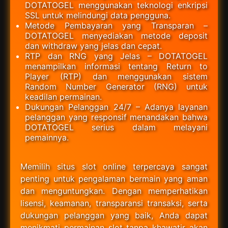
DOTATOGEL menggunakan teknologi enkripsi
SSL untuk melindungi data pengguna.
Metode Pembayaran yang Transparan –
DOTATOGEL menyediakan metode deposit
dan withdraw yang jelas dan cepat.
RTP dan RNG yang Jelas – DOTATOGEL
menampilkan informasi tentang Return to
Player (RTP) dan menggunakan sistem
Random Number Generator (RNG) untuk
keadilan permainan.
Dukungan Pelanggan 24/7 – Adanya layanan
pelanggan yang responsif menandakan bahwa
DOTATOGEL serius dalam melayani
pemainnya.
Memilih situs slot online terpercaya sangat
penting untuk pengalaman bermain yang aman
dan menguntungkan. Dengan memperhatikan
lisensi, keamanan, transparansi transaksi, serta
dukungan pelanggan yang baik, Anda dapat
menikmati permainan slot tanpa khawatir akan