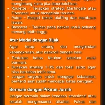
menghitung kartu jika diperbolehkan.
Roulette – Terapkan strategi Martingale atau
Fibonacci untuk mengelola taruhan.
Poker – Pelajari teknik bluffing dan membaca
lawan.
Baccarat – Taruhan pada banker untuk peluang
menang lebih tinggi.
Atur Modal dengan Bijak
Agar tetap untung dan menghindari
kebangkrutan, atur bankroll dengan baik:
Tentukan batas taruhan sebelum mulai
bermain.
Gunakan strategi 1-3% dari total saldo agar
bisa bertahan lebih lama.
Jangan tergoda untuk mengejar kekalahan,
berhenti saat sudah mencapai batas kerugian.
Bermain dengan Pikiran Jernih
Jangan bermain dalam keadaan emosional atau
setelah mengonsumsi alkohol. Fokus dan