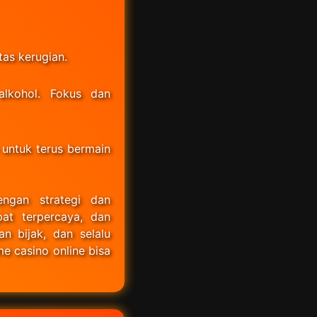
as kerugian.
lkohol. Fokus dan
 untuk terus bermain
engan strategi dan
at terpercaya, dan
n bijak, dan selalu
me casino online bisa