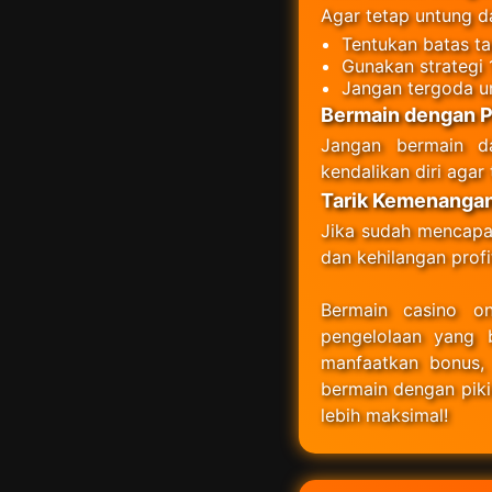
Agar tetap untung d
Tentukan batas ta
Gunakan strategi 1
Jangan tergoda un
Bermain dengan Pi
Jangan bermain d
kendalikan diri agar
Tarik Kemenangan
Jika sudah mencapai
dan kehilangan profi
Bermain casino on
pengelolaan yang 
manfaatkan bonus, 
bermain dengan pikir
lebih maksimal!