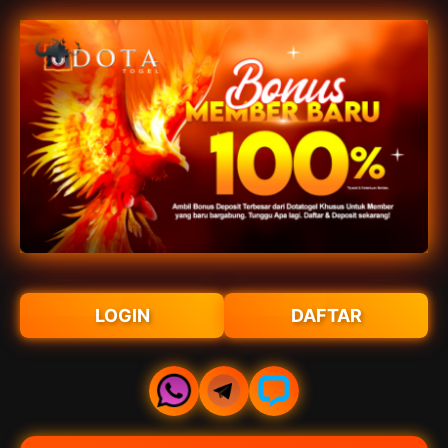
LOGIN
DAFTAR