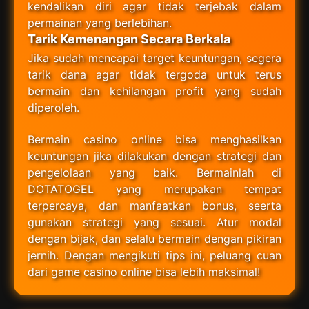
kendalikan diri agar tidak terjebak dalam
permainan yang berlebihan.
Tarik Kemenangan Secara Berkala
Jika sudah mencapai target keuntungan, segera
tarik dana agar tidak tergoda untuk terus
bermain dan kehilangan profit yang sudah
diperoleh.
Bermain casino online bisa menghasilkan
keuntungan jika dilakukan dengan strategi dan
pengelolaan yang baik. Bermainlah di
DOTATOGEL yang merupakan tempat
terpercaya, dan manfaatkan bonus, seerta
gunakan strategi yang sesuai. Atur modal
dengan bijak, dan selalu bermain dengan pikiran
jernih. Dengan mengikuti tips ini, peluang cuan
dari game casino online bisa lebih maksimal!