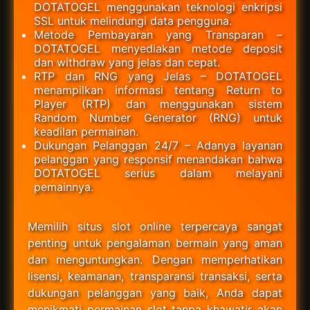
DOTATOGEL menggunakan teknologi enkripsi
SSL untuk melindungi data pengguna.
Metode Pembayaran yang Transparan –
DOTATOGEL menyediakan metode deposit
dan withdraw yang jelas dan cepat.
RTP dan RNG yang Jelas – DOTATOGEL
menampilkan informasi tentang Return to
Player (RTP) dan menggunakan sistem
Random Number Generator (RNG) untuk
keadilan permainan.
Dukungan Pelanggan 24/7 – Adanya layanan
pelanggan yang responsif menandakan bahwa
DOTATOGEL serius dalam melayani
pemainnya.
Memilih situs slot online terpercaya sangat
penting untuk pengalaman bermain yang aman
dan menguntungkan. Dengan memperhatikan
lisensi, keamanan, transparansi transaksi, serta
dukungan pelanggan yang baik, Anda dapat
menikmati permainan slot tanpa khawatir akan