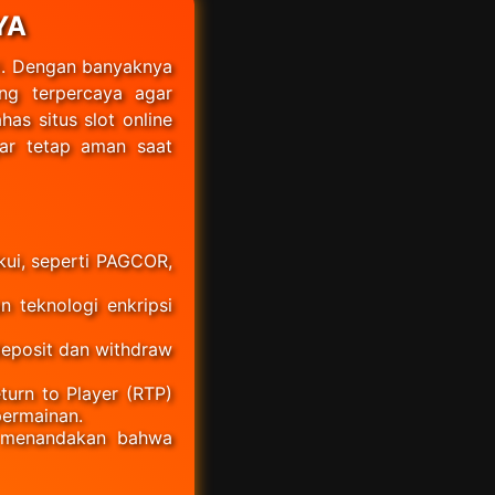
YA
ari. Dengan banyaknya
ang terpercaya agar
s situs slot online
gar tetap aman saat
kui, seperti PAGCOR,
 teknologi enkripsi
posit dan withdraw
urn to Player (RTP)
ermainan.
f menandakan bahwa