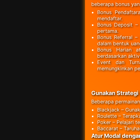
beberapa bonus ya
Bonus Pendafta
mendaftar.
Bonus Deposit –
pertama.
Bonus Referral 
dalam bentuk uan
Bonus Harian a
berdasarkan aktiv
Event dan Tur
memungkinkan pe
Gunakan Strategi
Beberapa permainan 
Blackjack – Gunak
Roulette – Terapk
Poker – Pelajari 
Baccarat – Taruha
Atur Modal dengan