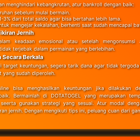
an menghindari kebangkrutan, atur bankroll dengan baik:
ruhan sebelum mulai bermain.
-3% dari total saldo agar bisa bertahan lebih lama.
tuk mengejar kekalahan, berhenti saat sudah mencapai bat
kiran Jernih
alam keadaan emosional atau setelah mengonsumsi a
 tidak terjebak dalam permainan yang berlebihan.
 Secara Berkala
 target keuntungan, segera tarik dana agar tidak tergoda
t yang sudah diperoleh.
line bisa menghasilkan keuntungan jika dilakukan d
baik. Bermainlah di DOTATOGEL yang merupakan temp
seerta gunakan strategi yang sesuai. Atur modal denga
an jernih. Dengan mengikuti tips ini, peluang cuan dari ga