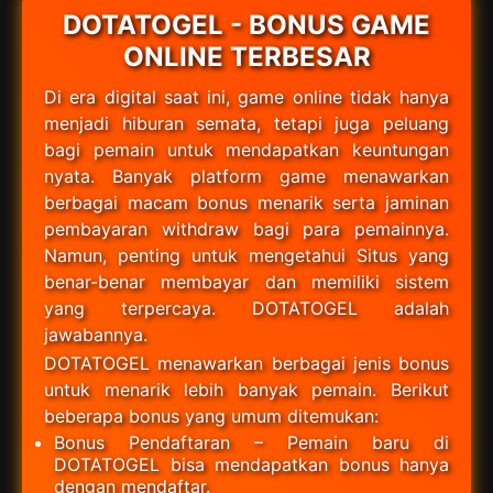
DOTATOGEL - BONUS GAME
ONLINE TERBESAR
Di era digital saat ini, game online tidak hanya
menjadi hiburan semata, tetapi juga peluang
bagi pemain untuk mendapatkan keuntungan
nyata. Banyak platform game menawarkan
berbagai macam bonus menarik serta jaminan
pembayaran withdraw bagi para pemainnya.
Namun, penting untuk mengetahui Situs yang
benar-benar membayar dan memiliki sistem
yang terpercaya. DOTATOGEL adalah
jawabannya.
DOTATOGEL menawarkan berbagai jenis bonus
untuk menarik lebih banyak pemain. Berikut
beberapa bonus yang umum ditemukan:
Bonus Pendaftaran – Pemain baru di
DOTATOGEL bisa mendapatkan bonus hanya
dengan mendaftar.