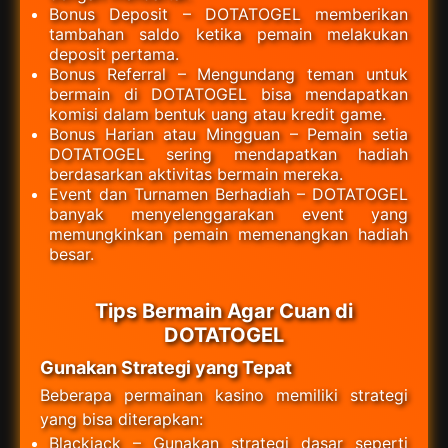
Bonus Deposit – DOTATOGEL memberikan
tambahan saldo ketika pemain melakukan
deposit pertama.
Bonus Referral – Mengundang teman untuk
bermain di DOTATOGEL bisa mendapatkan
komisi dalam bentuk uang atau kredit game.
Bonus Harian atau Mingguan – Pemain setia
DOTATOGEL sering mendapatkan hadiah
berdasarkan aktivitas bermain mereka.
Event dan Turnamen Berhadiah – DOTATOGEL
banyak menyelenggarakan event yang
memungkinkan pemain memenangkan hadiah
besar.
Tips Bermain Agar Cuan di
DOTATOGEL
Gunakan Strategi yang Tepat
Beberapa permainan kasino memiliki strategi
yang bisa diterapkan:
Blackjack – Gunakan strategi dasar seperti